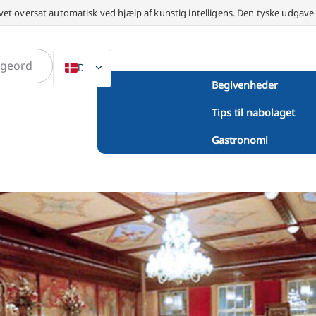
vet oversat automatisk ved hjælp af kunstig intelligens. Den tyske udgav
DA
Begivenheder
DE
Tips til nabolaget
EN
NL
Gastronomi
PL
ES
IT
SV
FR
PT
TR