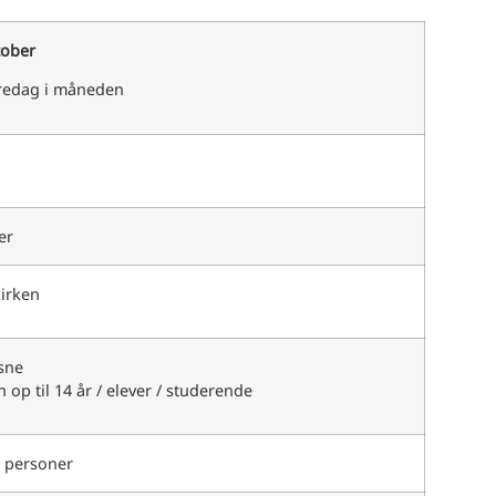
tober
fredag i måneden
er
kirken
sne
 op til 14 år / elever / studerende
 personer