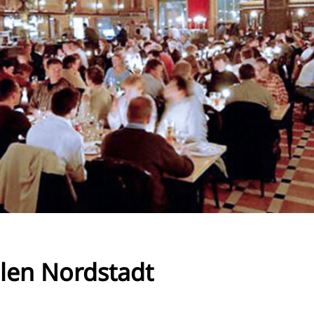
RU
FI
ZH
KO
JA
UK
BG
elen Nordstadt