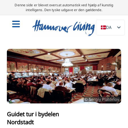
Denne side er blevet oversat automatisk ved hjælp af kunstig
intelligens. Den tyske udgave er den gældende.
DA
DE
EN
NL
PL
ES
IT
SV
© Sergiy Platonov
FR
PT
Guidet tur i bydelen
Nordstadt
TR