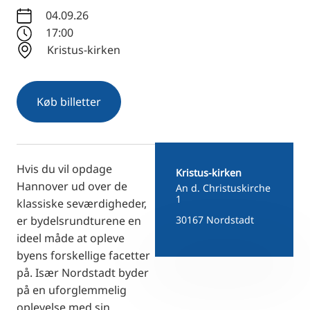
RU
04.09.26
FI
17:00
Kristus-kirken
ZH
KO
JA
Køb billetter
UK
BG
Hvis du vil opdage
Kristus-kirken
Hannover ud over de
An d. Christuskirche
1
klassiske seværdigheder,
er bydelsrundturene en
30167 Nordstadt
ideel måde at opleve
byens forskellige facetter
på. Især Nordstadt byder
på en uforglemmelig
oplevelse med sin