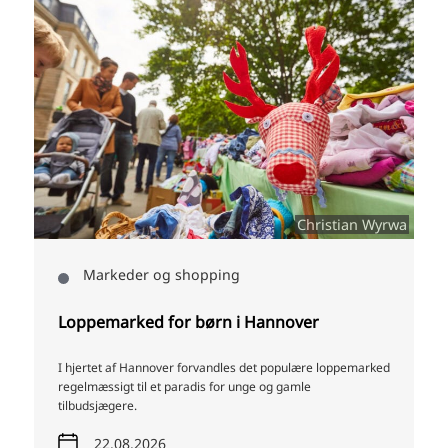
y
Christian Wyrwa
Markeder og shopping
Loppemarked for børn i Hannover
I hjertet af Hannover forvandles det populære loppemarked
regelmæssigt til et paradis for unge og gamle
tilbudsjægere.
22.08.2026