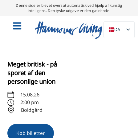
Denne side er blevet oversat automatisk ved hjælp af kunstig
intelligens. Den tyske udgave er den gældende.
DA
DE
EN
NL
Meget britisk - på
PL
sporet af den
personlige union
ES
IT
15.08.26
SV
2:00 pm
Boldgård
FR
PT
TR
Køb billetter