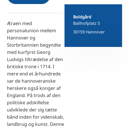
RU
FI
Boldgård
ZH
Æraen med
Ballhofplatz 5
personalunion mellem
30159 Hannover
KO
Hannover og
JA
Storbritannien begyndte
UK
med kurfyrst Georg
Ludvigs tiltrædelse af den
BG
britiske trone i 1714. I
mere end et århundrede
var de hannoveranske
herskere også konger af
England. På trods af den
politiske adskillelse
udviklede der sig tætte
bånd inden for videnskab,
landbrug og kunst. Denne