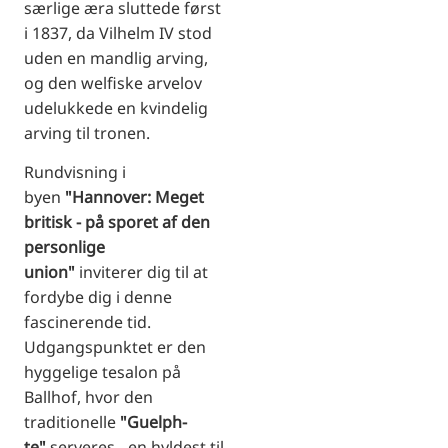
særlige æra sluttede først
i 1837, da Vilhelm IV stod
uden en mandlig arving,
og den welfiske arvelov
udelukkede en kvindelig
arving til tronen.
Rundvisning i
byen
"Hannover: Meget
britisk - på sporet af den
personlige
union"
inviterer dig til at
fordybe dig i denne
fascinerende tid.
Udgangspunktet er den
hyggelige tesalon på
Ballhof, hvor den
traditionelle
"Guelph-
te"
serveres - en hyldest til