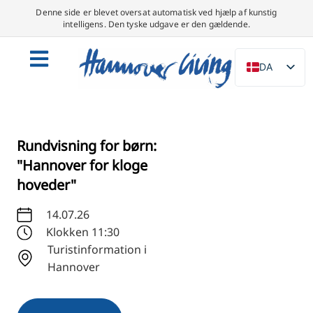
Denne side er blevet oversat automatisk ved hjælp af kunstig
intelligens. Den tyske udgave er den gældende.
DA
DE
EN
NL
Rundvisning for børn:
PL
"Hannover for kloge
hoveder"
ES
IT
14.07.26
SV
Klokken 11:30
Turistinformation i
FR
Hannover
PT
TR