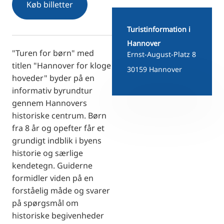
Køb billetter
RU
FI
Turistinformation i
ZH
Hannover
"Turen for børn" med
Ernst-August-Platz 8
KO
titlen "Hannover for kloge
30159 Hannover
JA
hoveder" byder på en
UK
informativ byrundtur
gennem Hannovers
BG
historiske centrum.
Børn
fra 8 år og opefter får et
grundigt indblik i byens
historie og særlige
kendetegn.
Guiderne
formidler viden på en
forståelig måde og svarer
på spørgsmål om
historiske begivenheder