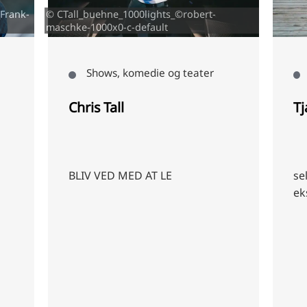
Frank-
© CTall_buehne_1000lights_©robert-
maschke-1000x0-c-default
Shows, komedie og teater
Chris Tall
Tj
BLIV VED MED AT LE
se
ek