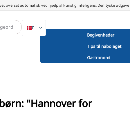
vet oversat automatisk ved hjælp af kunstig intelligens. Den tyske udgav
DA
Begivenheder
DE
Tips til nabolaget
EN
NL
Gastronomi
PL
ES
IT
SV
 børn: "Hannover for
FR
PT
TR