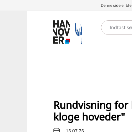
Denne side er ble
Rundvisning for
kloge hoveder"
16.07.26