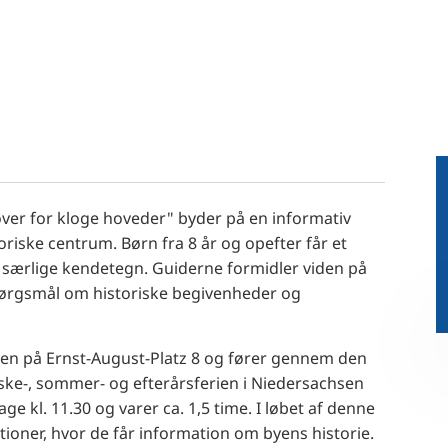
RU
FI
ZH
KO
JA
UK
BG
ver for kloge hoveder" byder på en informativ
oriske centrum.
Børn fra 8 år og opefter får et
g særlige kendetegn.
Guiderne formidler viden på
pørgsmål om historiske begivenheder og
nen på Ernst-August-Platz 8 og fører gennem den
åske-, sommer- og efterårsferien i Niedersachsen
ge kl. 11.30 og varer ca. 1,5 time.
I løbet af denne
tioner, hvor de får information om byens historie.