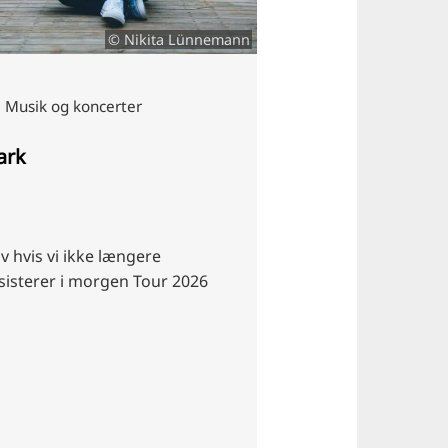
© 2025_Press_photo_DTH_
© Nikita Lünnemann
Eikelpoth_01-1
Musik og koncerter
Musik og koncer
ark
De døde bukse
lv hvis vi ikke længere
Drik ud! Vi er nødt 
sisterer i morgen Tour 2026
2026