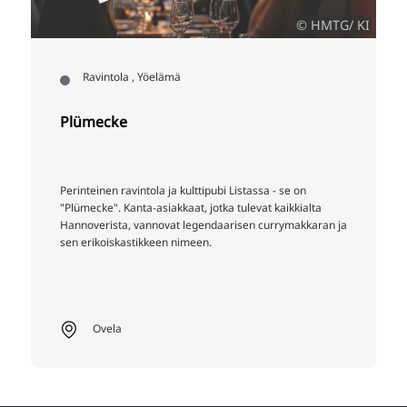
© HMTG/ KI
Ravintola , Yöelämä
Plümecke
Perinteinen ravintola ja kulttipubi Listassa - se on
"Plümecke". Kanta-asiakkaat, jotka tulevat kaikkialta
Hannoverista, vannovat legendaarisen currymakkaran ja
sen erikoiskastikkeen nimeen.
Ovela