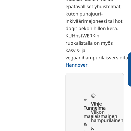
epätavalliset yhdistelmät,
kuten punajuuri-
inkiväärimajoneesi tai hot
dogit pekonihillon kera.
KUHnstWERKin
ruokalistalla on myös
kasvis- ja
vegaanihampurilaisversioita.
Hannover
.
😍
⭐️
Vihje
Tunnelma
Viikon
maalaismainen
hampurilainen
&
&