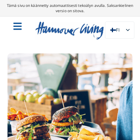
Tämä sivu on käännetty automaattisesti tekoälyn avulla. Saksankielinen
versio on sitova.
FI
DE
EN
NL
PL
ES
IT
DA
SV
FR
PT