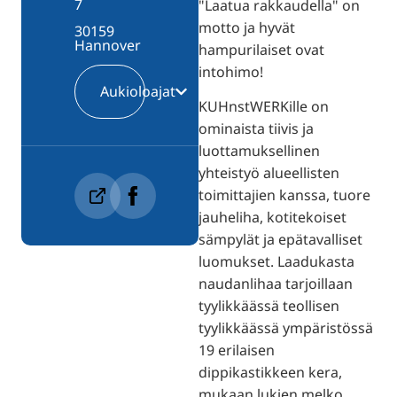
7
"Laatua rakkaudella" on
motto ja hyvät
30159
Hannover
hampurilaiset ovat
intohimo!
Aukioloajat
KUHnstWERKille on
ominaista tiivis ja
luottamuksellinen
yhteistyö alueellisten
toimittajien kanssa, tuore
jauheliha, kotitekoiset
sämpylät ja epätavalliset
luomukset. Laadukasta
naudanlihaa tarjoillaan
tyylikkäässä teollisen
tyylikkäässä ympäristössä
19 erilaisen
dippikastikkeen kera,
mukaan lukien melko