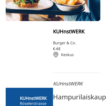
TR
RU
ZH
KO
KUHnstWERK
JA
UK
Burger & Co.
€-€€
BG
Keskus
KUHnstWERK
Hampurilaiskaup
KUHnstWERK
Röselerstrasse