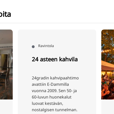
oita
kahvila
ipaahtimo
milla
en 50- ja
ekalut
n,
unnelman.