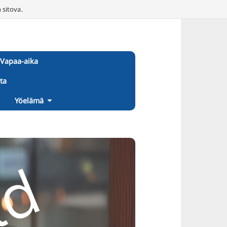
 sitova.
Vapaa-aika
ta
Yöelämä