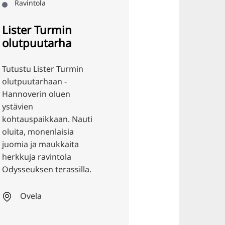
tunnelma ja nautinto.
Wei
Ovela