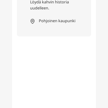
Ravintola
istoria
Lister Turmin
olutpuutarha
 kaupunki
Tutustu Lister Turmin
olutpuutarhaan -
Hannoverin oluen
ystävien
kohtauspaikkaan. Nauti
oluita, monenlaisia
juomia ja maukkaita
herkkuja ravintola
Odysseuksen terassilla.
Ovela