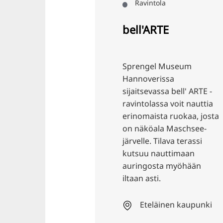
Ravintola
Löydä kahvin h
uudelleen.
bell'ARTE
Pohjoinen
Sprengel Museum
Hannoverissa
sijaitsevassa bell' ARTE -
ravintolassa voit nauttia
erinomaista ruokaa, josta
on näköala Maschsee-
järvelle. Tilava terassi
kutsuu nauttimaan
auringosta myöhään
iltaan asti.
Eteläinen kaupunki