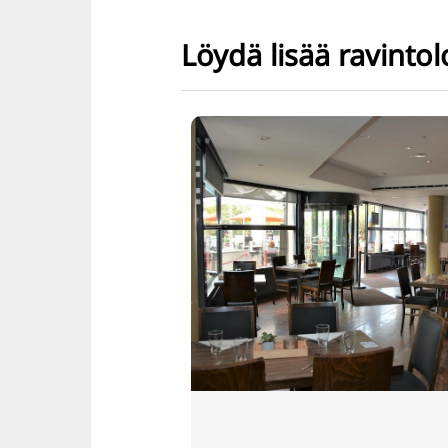
Löydä lisää ravintol
Ravintola
24 asteen 
24gradin kahv
avattiin E-Dam
vuonna 2009. S
60-luvun huon
luovat kestävä
nostalgisen t