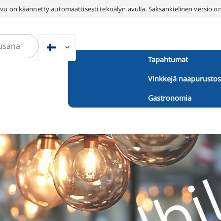
vu on käännetty automaattisesti tekoälyn avulla. Saksankielinen versio on
FI
Tapahtumat
DE
Vinkkejä naapurustos
EN
NL
Gastronomia
PL
ES
IT
DA
SV
FR
PT