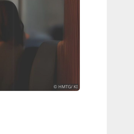
© HMTG/ KI