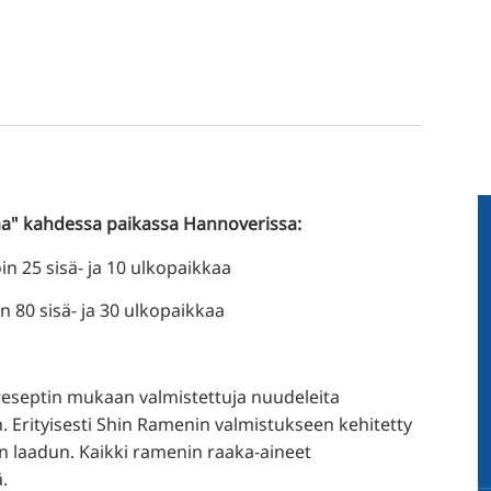
okaa" kahdessa paikassa Hannoverissa:
in 25 sisä- ja 10 ulkopaikkaa
n 80 sisä- ja 30 ulkopaikkaa
reseptin mukaan valmistettuja nuudeleita
. Erityisesti Shin Ramenin valmistukseen kehitetty
n laadun. Kaikki ramenin raaka-aineet
.