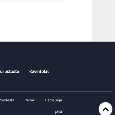
purustosta
Ravintolat
myydestä
Paina
Tietosuoja
Jälki