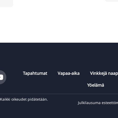
Tapahtumat
Vapaa-aika
Vinkkejä naa
Yöelämä
aikki oikeudet pidätetään.
Julkilausuma esteettö