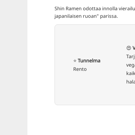
Shin Ramen odottaa innolla vierailu
japanilaisen ruoan" parissa.
😍
V
Tarj
⭐️
Tunnelma
veg
Rento
kaik
hala