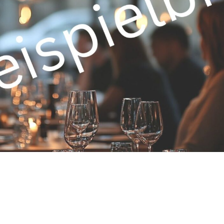
TR
RU
ZH
KO
JA
UK
BG