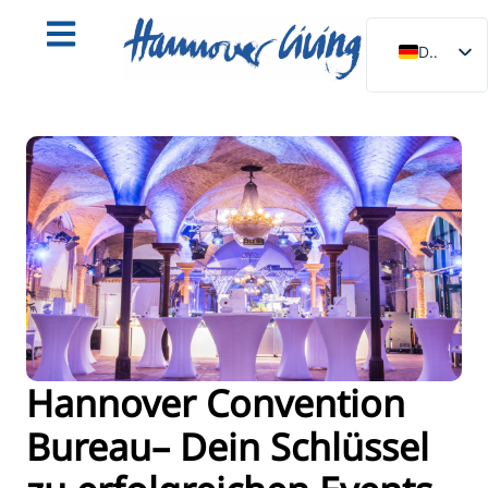
DE
EN
NL
PL
ES
IT
DA
SV
FR
PT
Hannover Convention
TR
Bureau– Dein Schlüssel
RU