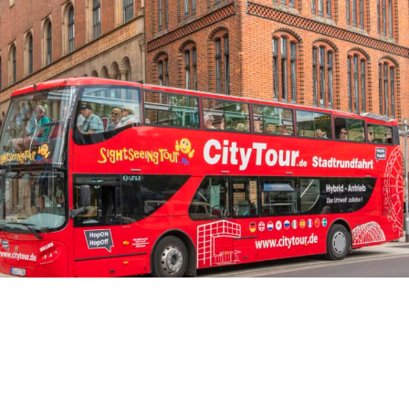
TR
RU
FI
ZH
JA
UK
BG