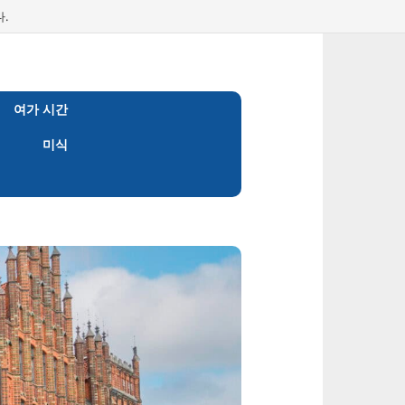
.
여가 시간
미식