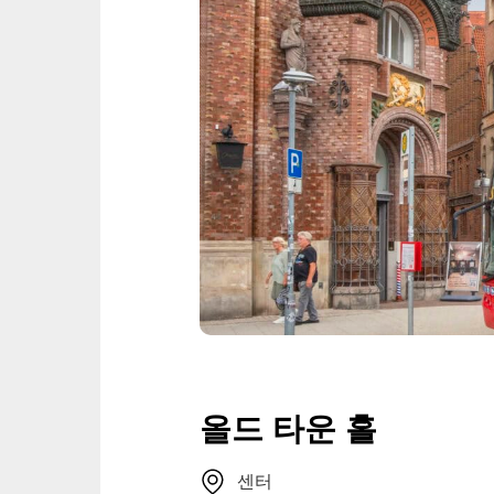
올드 타운 홀
센터