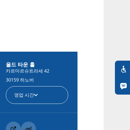
올드 타운 홀
카르마르슈트라세 42
30159 하노버
영업 시간