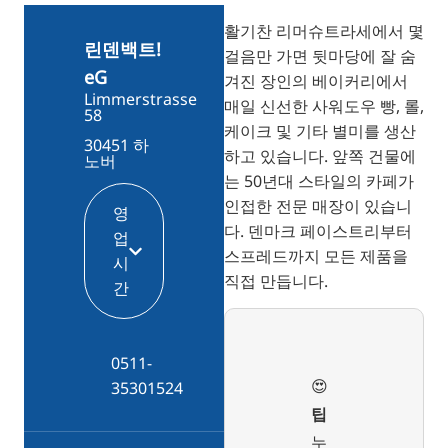
TR
활기찬 리머슈트라세에서 몇
RU
린덴백트!
걸음만 가면 뒷마당에 잘 숨
eG
FI
겨진 장인의 베이커리에서
Limmerstrasse
매일 신선한 사워도우 빵, 롤,
ZH
58
케이크 및 기타 별미를 생산
30451 하
JA
하고 있습니다. 앞쪽 건물에
노버
UK
는 50년대 스타일의 카페가
인접한 전문 매장이 있습니
BG
영
다. 덴마크 페이스트리부터
업
스프레드까지 모든 제품을
시
직접 만듭니다.
간
0511-
😍
35301524
팁
누