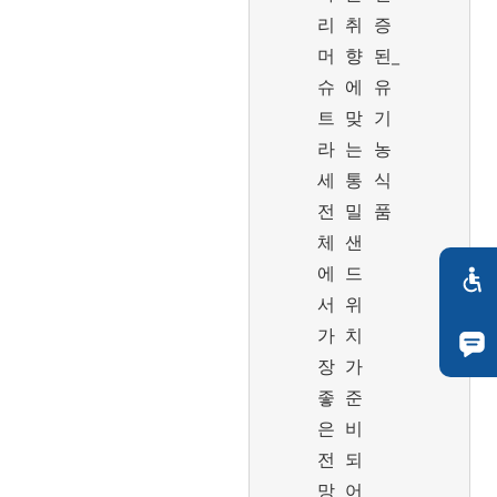
리
취
증
머
향
된_
슈
에
유
트
맞
기
라
는
농
세
통
식
전
밀
품
체
샌
에
드
서
위
가
치
장
가
좋
준
은
비
전
되
망
어