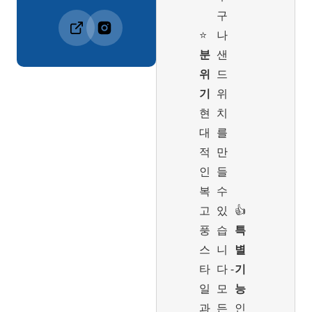
구
⭐️
나
분
샌
위
드
기
위
현
치
대
를
적
만
인
들
복
수
고
있
👍
풍
습
특
스
니
별
타
다 -
기
일
모
능
과
든
인