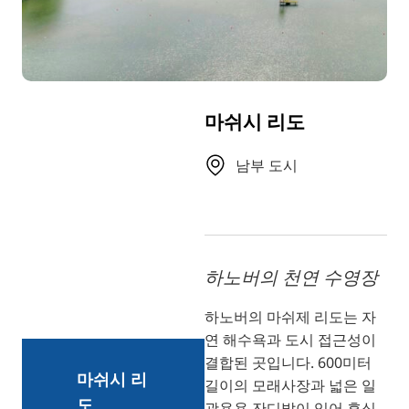
TR
RU
FI
ZH
마쉬시 리도
JA
UK
남부 도시
BG
하노버의 천연 수영장
하노버의 마쉬제 리도는 자
연 해수욕과 도시 접근성이
결합된 곳입니다. 600미터
마쉬시 리
길이의 모래사장과 넓은 일
도
광욕용 잔디밭이 있어 휴식