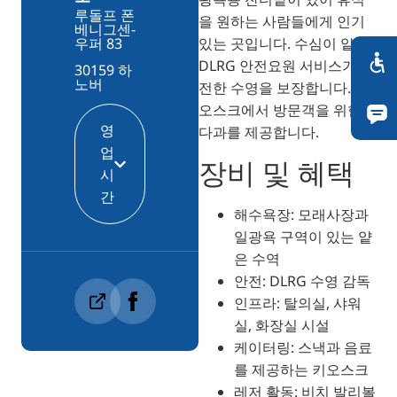
루돌프 폰
을 원하는 사람들에게 인기
베니그센-
있는 곳입니다. 수심이 얕고
우퍼 83
DLRG 안전요원 서비스가 안
30159 하
노버
전한 수영을 보장합니다. 키
오스크에서 방문객을 위한
영
다과를 제공합니다.
업
장비 및 혜택
시
간
해수욕장: 모래사장과
일광욕 구역이 있는 얕
은 수역
안전: DLRG 수영 감독
인프라: 탈의실, 샤워
실, 화장실 시설
케이터링: 스낵과 음료
를 제공하는 키오스크
레저 활동: 비치 발리볼