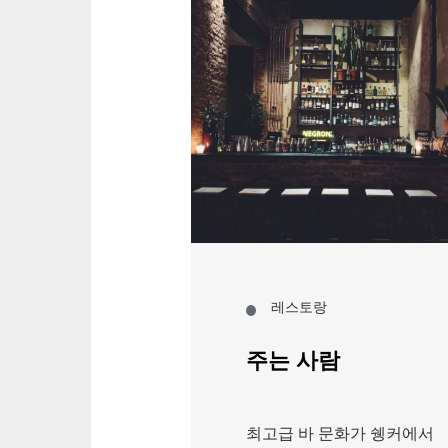
© maono
레스토랑
 음식 & 음
주는 사람
최고급 바 문화가 쉥커에서
년 내내 제공되