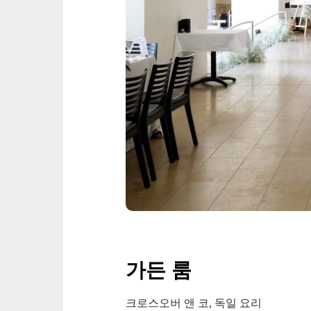
가든 룸
크로스오버 앤 코, 독일 요리