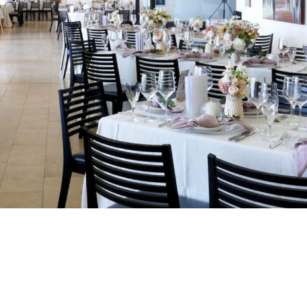
TR
RU
FI
ZH
JA
UK
BG