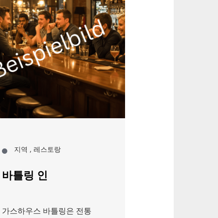
지역 , 레스토랑
레스토랑
바틀링 인
카페 메조
가스하우스 바틀링은 전통
하노버 중심부에