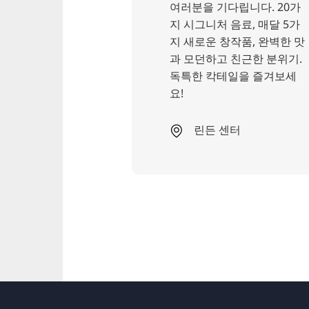
여러분을 기다립니다. 20가
규 메뉴와 제철 요
지 시그니처 음료, 매달 5가
 엄선된 저녁 메
지 새로운 창작품, 완벽한 맛
니다. 비건, 채식
과 모던하고 친근한 분위기.
육류 요리를 맛볼
독특한 칵테일을 즐겨보세
.
요!
도시
린든 센터