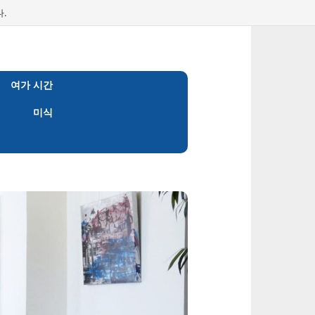
.
여가 시간
미식