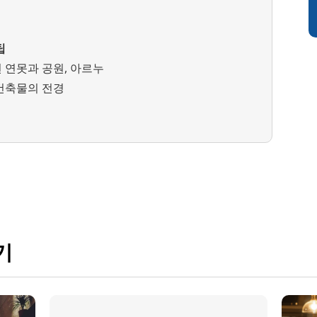
팁
 연못과 공원, 아르누
건축물의 전경
기