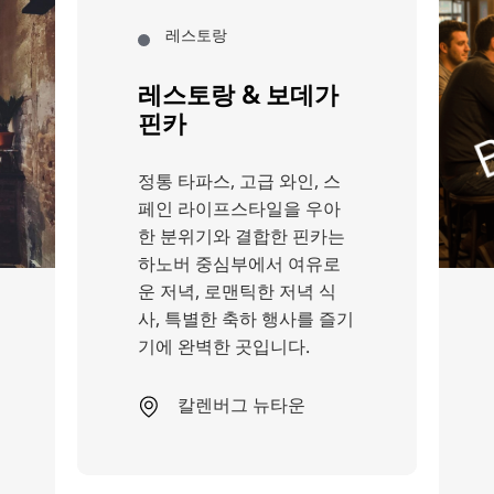
레스토랑
레스토랑 & 보데가
핀카
정통 타파스, 고급 와인, 스
페인 라이프스타일을 우아
한 분위기와 결합한 핀카는
하노버 중심부에서 여유로
운 저녁, 로맨틱한 저녁 식
사, 특별한 축하 행사를 즐기
기에 완벽한 곳입니다.
칼렌버그 뉴타운