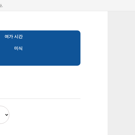
.
여가 시간
미식