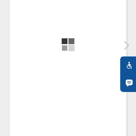
TR
RU
FI
ZH
JA
UK
BG