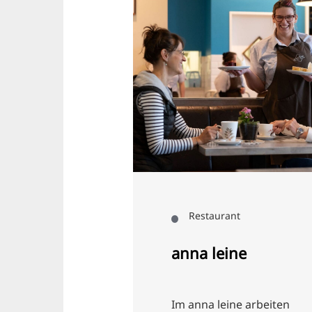
ant
Restaurant
anna leine
hloss vereinen
Im anna leine arbeiten