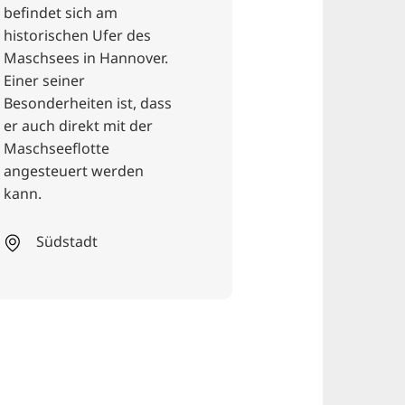
befindet sich am
Interieur mit
historischen Ufer des
industriellem 
Maschsees in Hannover.
werden saftige
Einer seiner
meisterhaft ko
Besonderheiten ist, dass
Salate und hau
er auch direkt mit der
Rippchen sowie
Maschseeflotte
Craft Beere und
angesteuert werden
Weine serviert.
kann.
List
Südstadt