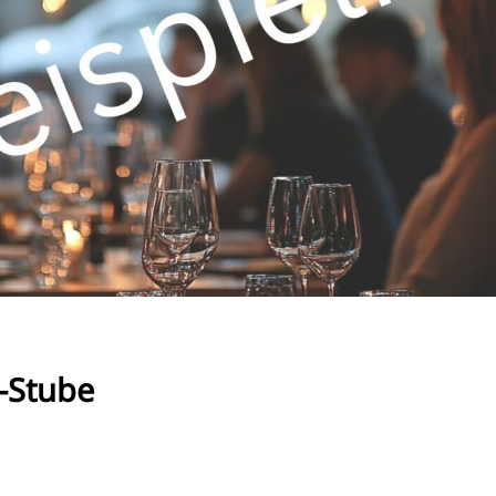
FI
ZH
KO
JA
UK
BG
-Stube