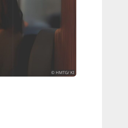
© HMTG/ KI