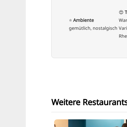
😍
⭐️
Ambiente
War
gemütlich, nostalgisch
Var
Rhe
Weitere Restaurant