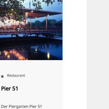
Restaurant
Restaurant
Pier 51
Jo’s Food &
Der Piergarten Pier 51
Im extravagan