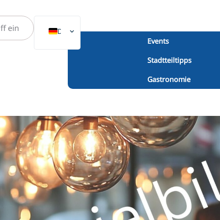
DE
Events
EN
Stadtteiltipps
NL
Gastronomie
PL
ES
IT
DA
SV
FR
PT
TR
RU