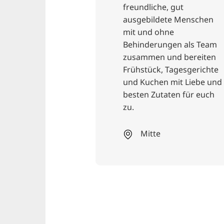
k und exquisite
freundliche, gut
 VOTUM.
ausgebildete Menschen
Benjamin
mit und ohne
rwöhnt euch
Behinderungen als Team
kreativen
zusammen und bereiten
oderne
Frühstück, Tagesgerichte
e und eine
und Kuchen mit Liebe und
rasse ergänzen
besten Zutaten für euch
s.
zu.
Mitte