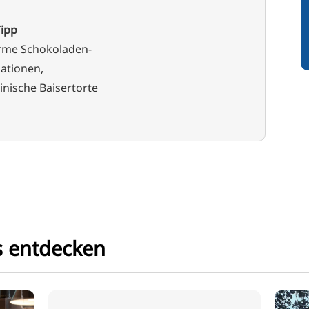
Tipp
me Schokoladen-
iationen,
inische Baisertorte
s entdecken