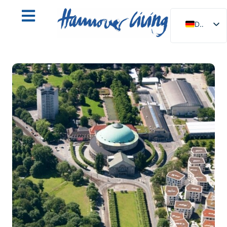
DE
EN
NL
PL
ES
IT
DA
SV
FR
PT
TR
RU