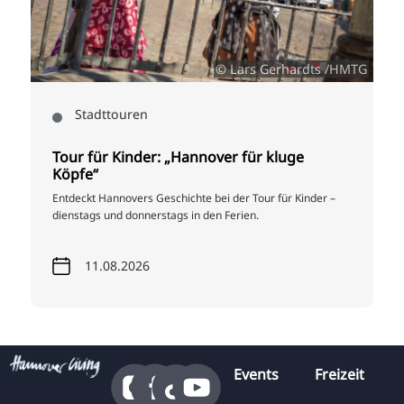
i
© Lars Gerhardts /HMTG
Stadttouren
Tour für Kinder: „Hannover für kluge
Köpfe“
Entdeckt Hannovers Geschichte bei der Tour für Kinder –
dienstags und donnerstags in den Ferien.
11.08.2026
Events
Freizeit