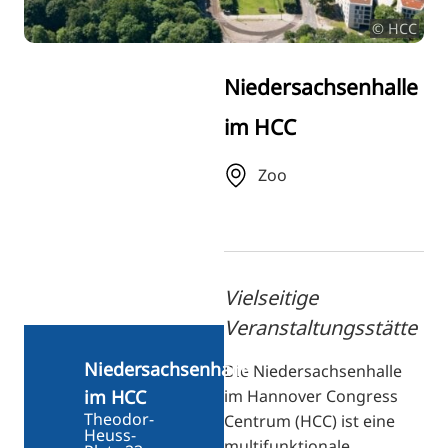
FI
© HCC
ZH
KO
Niedersachsenhalle
JA
im HCC
UK
BG
Zoo
Vielseitige
Veranstaltungsstätte
Niedersachsenhalle
Die Niedersachsenhalle
im Hannover Congress
im HCC
Theodor-
Centrum (HCC) ist eine
Heuss-
multifunktionale