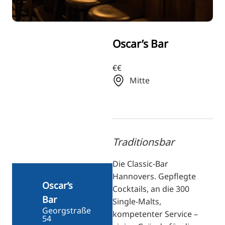
FI
ZH
KO
Oscar’s Bar
JA
€€
UK
Mitte
BG
Traditionsbar
Die Classic-Bar
Hannovers. Gepflegte
Oscar’s
Cocktails, an die 300
Bar
Single-Malts,
Georgstraße
kompetenter Service –
54