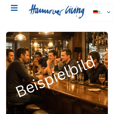
DE
EN
NL
PL
ES
IT
DA
SV
FR
PT
TR
RU