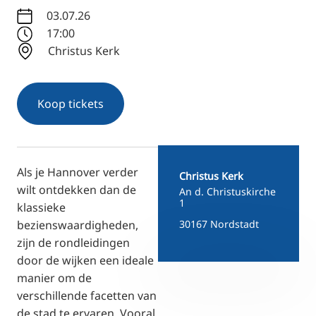
RU
03.07.26
FI
17:00
Christus Kerk
ZH
KO
JA
Koop tickets
UK
BG
Als je Hannover verder
Christus Kerk
wilt ontdekken dan de
An d. Christuskirche
1
klassieke
bezienswaardigheden,
30167 Nordstadt
zijn de rondleidingen
door de wijken een ideale
manier om de
verschillende facetten van
de stad te ervaren. Vooral