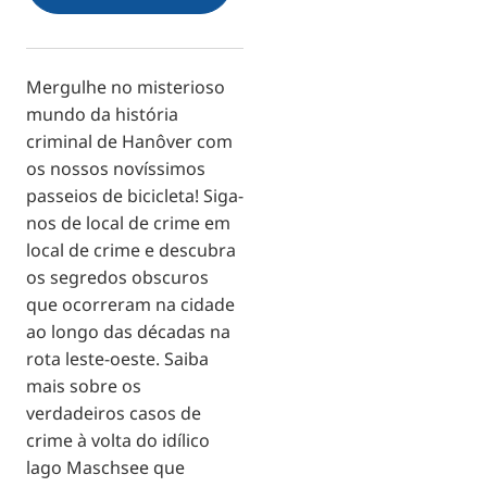
RU
FI
ZH
Mergulhe no misterioso
mundo da história
KO
criminal de Hanôver com
JA
os nossos novíssimos
UK
passeios de bicicleta! Siga-
nos de local de crime em
BG
local de crime e descubra
os segredos obscuros
que ocorreram na cidade
ao longo das décadas na
rota leste-oeste. Saiba
mais sobre os
verdadeiros casos de
crime à volta do idílico
lago Maschsee que