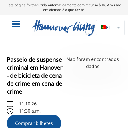
Esta página foi traduzida automaticamente com recurso à IA. A versão
em alemão é a que faz fé.
PT
DE
EN
NL
Passeio de suspense
Não foram encontrados
PL
dados
criminal em Hanover
- de bicicleta de cena
ES
de crime em cena de
IT
crime
DA
SV
11.10.26
11:30 a.m.
FR
TR
Comprar bilhetes