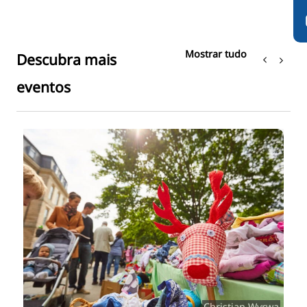
Mostrar tudo
Descubra mais
eventos
G
Christian Wyrwa