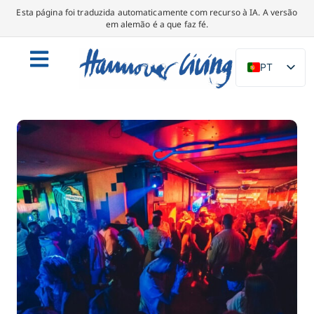
Esta página foi traduzida automaticamente com recurso à IA. A versão
em alemão é a que faz fé.
PT
DE
EN
NL
PL
ES
IT
DA
SV
FR
TR