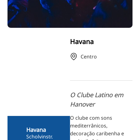
RU
FI
ZH
KO
Havana
JA
UK
Centro
BG
O Clube Latino em
Hanover
O clube com sons
mediterrânicos,
Havana
decoração caribenha e
Scholvinstr.