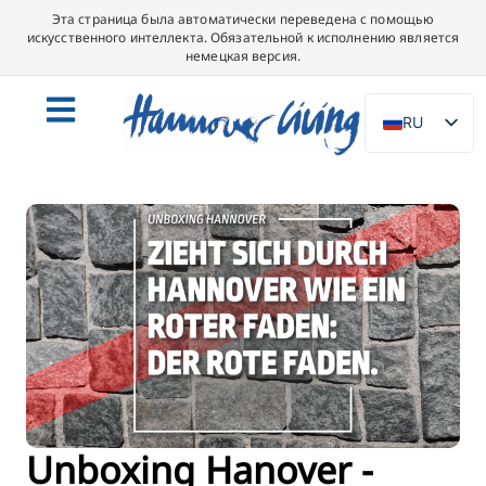
Эта страница была автоматически переведена с помощью
искусственного интеллекта. Обязательной к исполнению является
немецкая версия.
RU
DE
EN
NL
PL
ES
IT
DA
SV
FR
Unboxing Hanover -
PT