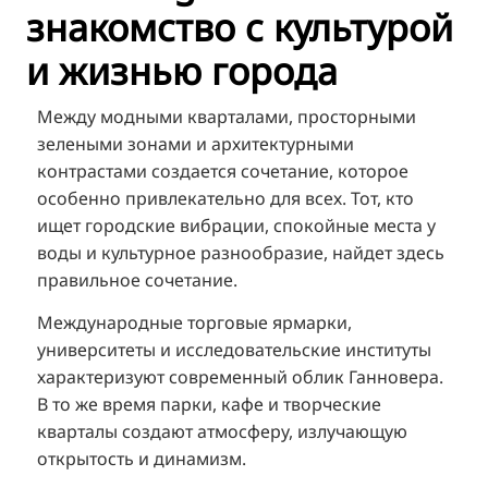
знакомство с культурой
TR
и жизнью города
FI
ZH
Между модными кварталами, просторными
KO
зелеными зонами и архитектурными
контрастами создается сочетание, которое
JA
особенно привлекательно для всех. Тот, кто
UK
ищет городские вибрации, спокойные места у
BG
воды и культурное разнообразие, найдет здесь
правильное сочетание.
Международные торговые ярмарки,
университеты и исследовательские институты
характеризуют современный облик Ганновера.
В то же время парки, кафе и творческие
кварталы создают атмосферу, излучающую
открытость и динамизм.