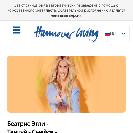
Эта страница была автоматически переведена с помощью
искусственного интеллекта. Обязательной к исполнению является
немецкая версия.
RU
DE
EN
NL
PL
ES
IT
DA
SV
FR
Беатрис Эгли -
Танцуй - Смейся -
PT