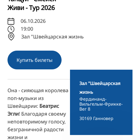
Живи - Тур 2026
TR
FI
06.10.2026
19:00
ZH
Зал "Швейцарская жизнь
KO
JA
Купить билеты
UK
BG
Зал "Швейцарская
Она - сияющая королева
жизнь
поп-музыки из
Фердинанд-
Вильгельм-Фрикке-
Швейцарии:
Беатрис
Вег 8
Эгли
! Благодаря своему
30169 Ганновер
неповторимому голосу,
безграничной радости
жизни и