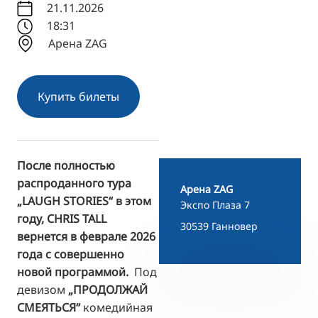
21.11.2026
TR
18:31
Арена ZAG
FI
ZH
KO
Купить билеты
JA
UK
BG
После полностью
распроданного тура
Арена ZAG
„LAUGH STORIES“ в этом
Экспо Плаза 7
году, CHRIS TALL
30539 Ганновер
вернется в феврале 2026
года с совершенно
новой программой.
Под
девизом
„ПРОДОЛЖАЙ
СМЕЯТЬСЯ“
комедийная