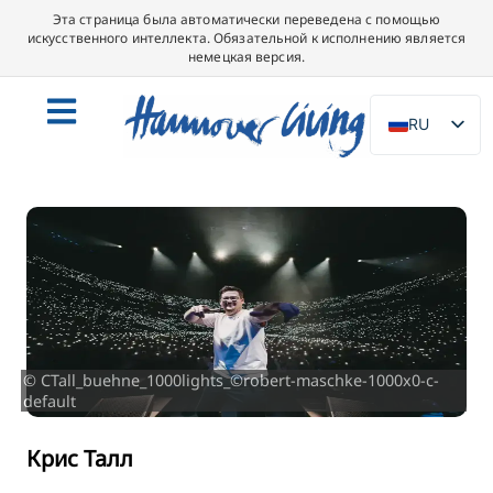
Эта страница была автоматически переведена с помощью
искусственного интеллекта. Обязательной к исполнению является
немецкая версия.
RU
DE
EN
NL
PL
ES
IT
DA
© CTall_buehne_1000lights_©robert-maschke-1000x0-c-
default
SV
FR
Крис Талл
PT