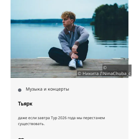
©
и
© Никита Люннеманн
NinaChuba_c_1_
Музыка и концерты
Тьярк
даже если завтра Тур 2026 года мы перестанем
существовать.