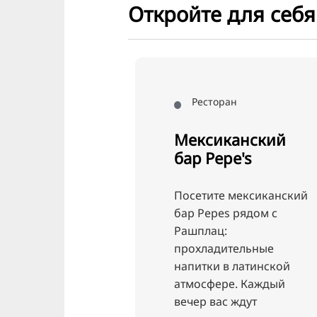
Откройте для себ
торан
иканский
epe's
те мексиканский
pes рядом с
ц:
дительные
и в латинской
ере. Каждый
Ресторан
вас ждут