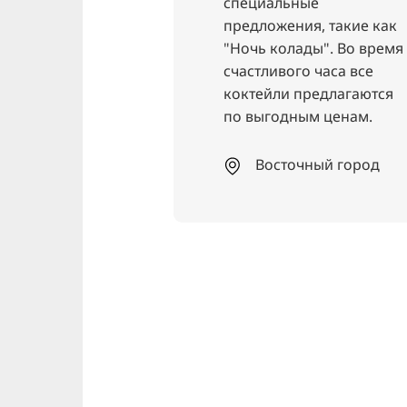
альные
Тигрис (бывший
жения, такие как
Фиаско)
колады". Во время
ивого часа все
Традиционные иракск
ли предлагаются
ориентальные блюда
одным ценам.
сточный город
Линден-Норт