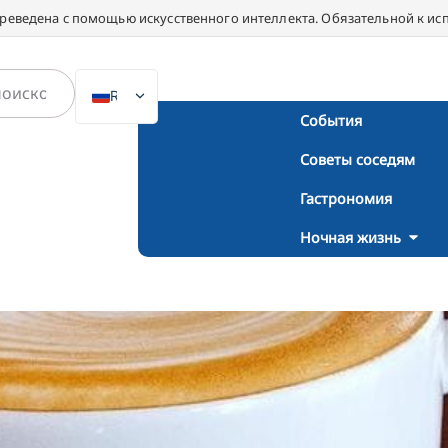
ереведена с помощью искусственного интеллекта. Обязательной к ис
RU
События
DE
Советы соседям
EN
NL
Гастрономия
PL
Ночная жизнь
ES
IT
DA
SV
FR
PT