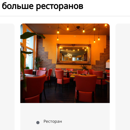
я больше ресторанов
Регион , Ресторан
StrandAlm
StrandAlm сочетает в
себе традиции и
современность на
Зильберзее. Отдохните в
альпийской хижине, в
тенистом пивном саду
или понежьтесь на
белом песке. Ваше