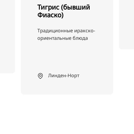
идеальное место на
берегу озера!
Регион Ганновер
о-