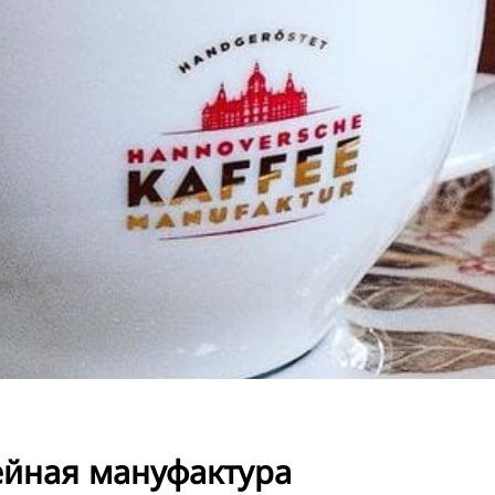
TR
FI
ZH
KO
JA
UK
BG
ейная мануфактура