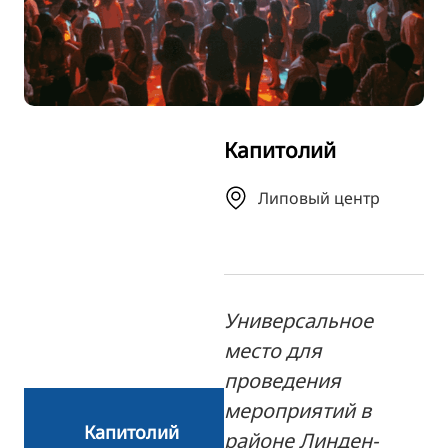
TR
FI
ZH
KO
Капитолий
JA
UK
Липовый центр
BG
Универсальное
место для
проведения
мероприятий в
Капитолий
районе Линден-