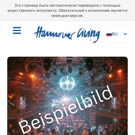
Эта страница была автоматически переведена с помощью
искусственного интеллекта. Обязательной к исполнению является
немецкая версия.
RU
DE
EN
NL
PL
ES
IT
DA
SV
FR
PT