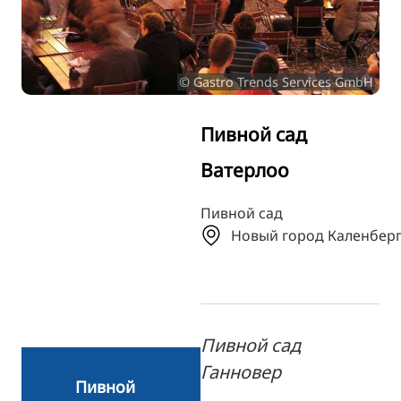
TR
FI
© Gastro Trends Services GmbH
ZH
KO
Пивной сад
JA
Ватерлоо
UK
BG
Пивной сад
Новый город Каленбер
Пивной сад
Ганновер
Пивной