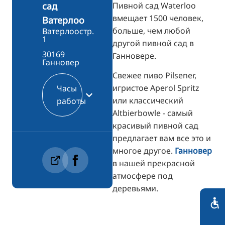
Пивной сад Waterloo
сад
вмещает 1500 человек,
Ватерлоо
больше, чем любой
Ватерлоостр.
1
другой пивной сад в
30169
Ганновере.
Ганновер
Свежее пиво Pilsener,
игристое Aperol Spritz
Часы
или классический
работы
Altbierbowle - самый
красивый пивной сад
предлагает вам все это и
многое другое.
Ганновер
в нашей прекрасной
атмосфере под
деревьями.