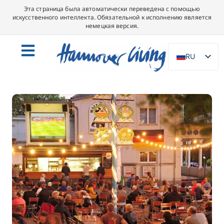
Эта страница была автоматически переведена с помощью
искусственного интеллекта. Обязательной к исполнению является
немецкая версия.
RU
DE
EN
NL
PL
ES
IT
DA
SV
FR
PT