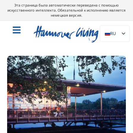
Эта страница была автоматически переведена с помощью
искусственного интеллекта. Обязательной к исполнению является
немецкая версия.
RU
DE
EN
NL
PL
ES
IT
DA
SV
FR
PT