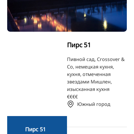
TR
FI
ZH
KO
Пирс 51
JA
UK
Пивной сад, Crossover &
Co, немецкая кухня,
BG
кухня, отмеченная
звездами Мишлен,
изысканная кухня
€€€€
Южный город
Пирс 51