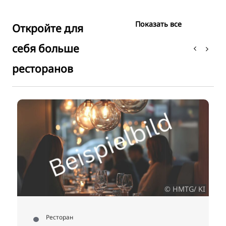
Показать все
Откройте для
себя больше
ресторанов
б
© HMTG/ KI
Ресторан