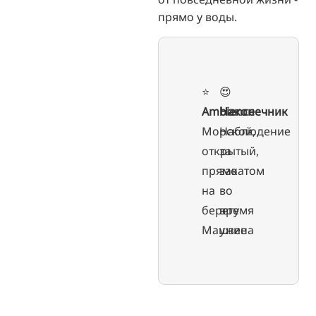
прямо у воды.
⭐️
😍
Ambience
Наконечник
Морской,
Наблюдение
открытый,
за
прямо
закатом
на
во
берегу
время
Машзее
ужина