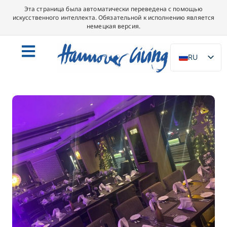
Эта страница была автоматически переведена с помощью
искусственного интеллекта. Обязательной к исполнению является
немецкая версия.
RU
DE
EN
NL
PL
ES
IT
DA
SV
FR
PT