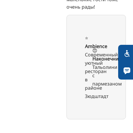
очень рады!
⭐️
Ambience
😍
Современный,
Наконечник
уютный
Тальолини
ресторан
с
в
пармезаном
районе
Зюдштадт