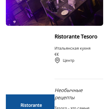
TR
FI
ZH
KO
Ristorante Tesoro
JA
UK
Итальянская кухня
€€
BG
Центр
Необычные
рецепты
Ristorante
Tesoro - это самые