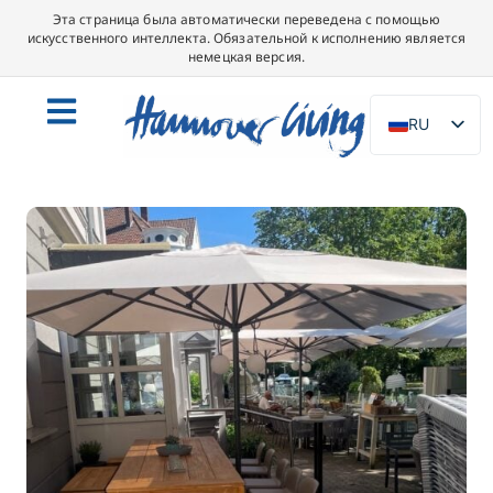
Эта страница была автоматически переведена с помощью
искусственного интеллекта. Обязательной к исполнению является
немецкая версия.
RU
DE
EN
NL
PL
ES
IT
DA
SV
FR
PT