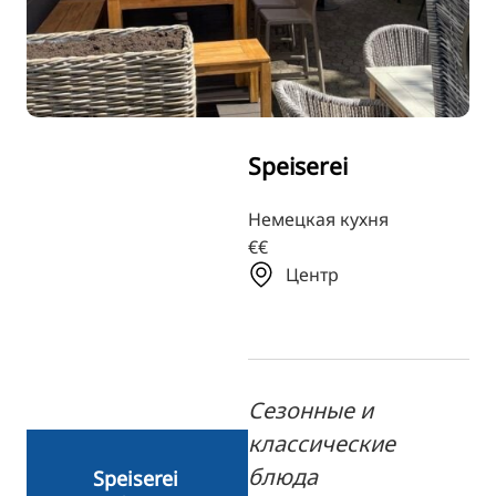
TR
FI
ZH
KO
Speiserei
JA
UK
Немецкая кухня
€€
BG
Центр
Сезонные и
классические
блюда
Speiserei