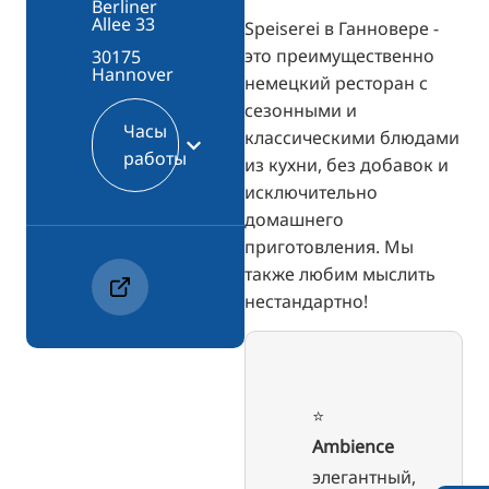
Berliner
Allee 33
Speiserei в Ганновере -
это преимущественно
30175
Hannover
немецкий ресторан с
сезонными и
Часы
классическими блюдами
работы
из кухни, без добавок и
исключительно
домашнего
приготовления. Мы
также любим мыслить
нестандартно!
⭐️
Ambience
элегантный,