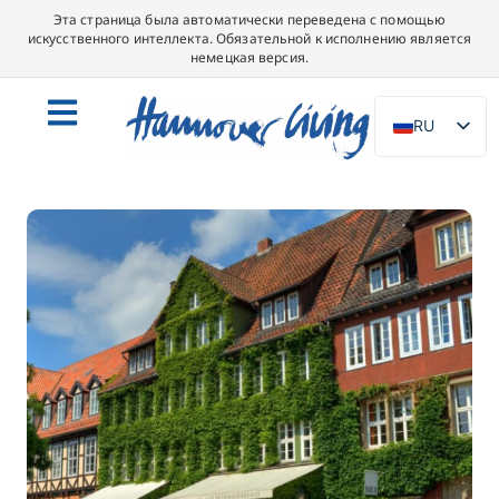
Эта страница была автоматически переведена с помощью
искусственного интеллекта. Обязательной к исполнению является
немецкая версия.
RU
DE
EN
NL
PL
ES
IT
DA
SV
FR
PT