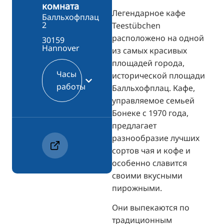
комната
Легендарное кафе
Балльхофплац
2
Teestübchen
расположено на одной
30159
Hannover
из самых красивых
площадей города,
Часы
исторической площади
работы
Балльхофплац. Кафе,
управляемое семьей
Бонеке с 1970 года,
предлагает
разнообразие лучших
сортов чая и кофе и
особенно славится
своими вкусными
пирожными.
Они выпекаются по
традиционным