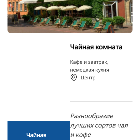
TR
FI
ZH
KO
Чайная комната
JA
UK
Кафе и завтрак,
немецкая кухня
BG
Центр
Разнообразие
лучших сортов чая
и кофе
Чайная