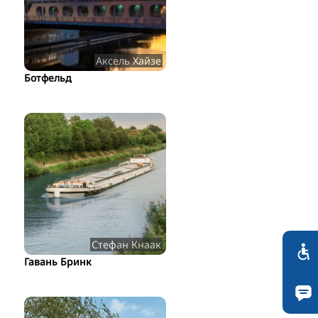
Аксель Хайзе
Ботфельд
Стефан Кнаак
Гавань Бринк