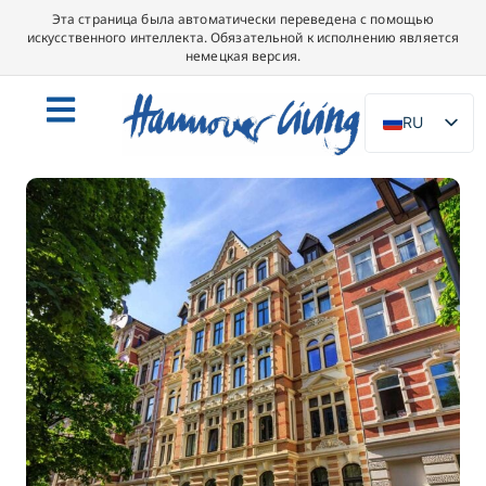
Эта страница была автоматически переведена с помощью
искусственного интеллекта. Обязательной к исполнению является
немецкая версия.
RU
DE
EN
NL
PL
ES
IT
DA
SV
FR
PT