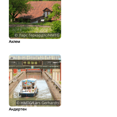
© Ларс Герхардтс/HMTG
Ахлем
© HMTG/Lars Gerhardts
Андертен