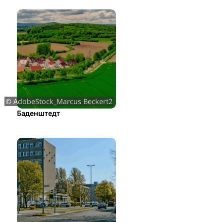
© AdobeStock_Marcus Beckert2
Баденштедт