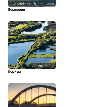
© AdobeStock_Emil Lazar
Бемероде
Аксель Хайзе
Борнум