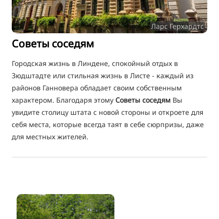
TR
Ларс Герхардтс
FI
Советы соседям
ZH
KO
Городская жизнь в Линдене, спокойный отдых в
Зюдштадте или стильная жизнь в Листе - каждый из
JA
районов Ганновера обладает своим собственным
UK
характером. Благодаря этому
Советы соседям
Вы
BG
увидите столицу штата с новой стороны и откроете для
себя места, которые всегда таят в себе сюрпризы, даже
для местных жителей.