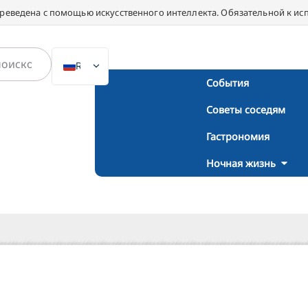
ереведена с помощью искусственного интеллекта. Обязательной к ис
RU
События
DE
Советы соседям
EN
NL
Гастрономия
PL
Ночная жизнь
ES
IT
DA
SV
FR
PT