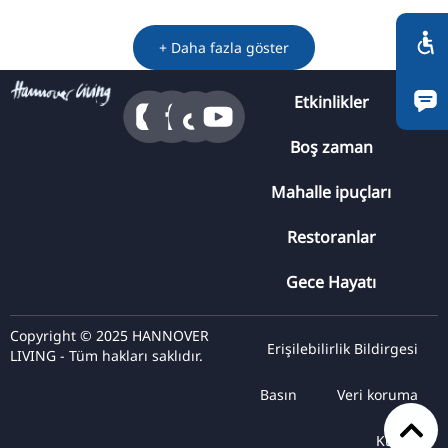
RU
FI
+ Daha fazla göster
ZH
Etkinlikler
KO
JA
Boş zaman
UK
Mahalle ipuçları
BG
Restoranlar
Gece Hayatı
Copyright © 2025 HANNOVER
Erişilebilirlik Bildirgesi
LIVING - Tüm hakları saklıdır.
Basın
Veri koruma
Künye