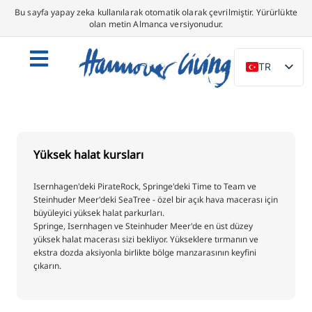
Bu sayfa yapay zeka kullanılarak otomatik olarak çevrilmiştir. Yürürlükte
olan metin Almanca versiyonudur.
TR
DE
EN
NL
Yüksek halat kursları
PL
ES
Isernhagen'deki PirateRock, Springe'deki Time to Team ve
Steinhuder Meer'deki SeaTree - özel bir açık hava macerası için
IT
büyüleyici yüksek halat parkurları.
Springe, Isernhagen ve Steinhuder Meer'de en üst düzey
DA
yüksek halat macerası sizi bekliyor. Yükseklere tırmanın ve
SV
ekstra dozda aksiyonla birlikte bölge manzarasının keyfini
çıkarın.
FR
PT