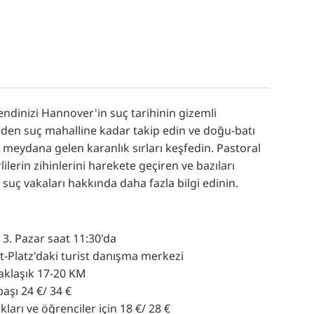
RU
FI
ZH
KO
JA
kendinizi Hannover'in suç tarihinin gizemli
UK
nden suç mahalline kadar takip edin ve doğu-batı
BG
 meydana gelen karanlık sırları keşfedin. Pastoral
erin zihinlerini harekete geçiren ve bazıları
ç vakaları hakkında daha fazla bilgi edinin.
 3. Pazar saat 11:30'da
-Platz'daki turist danışma merkezi
 yaklaşık 17-20 KM
 başı 24 €/ 34 €
ukları ve öğrenciler için 18 €/ 28 €