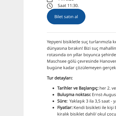
Saat 11:30.
Bilet satın al
Yepyeni bisikletle suç turlarımızla 
dünyasına bırakın! Bizi suç mahalli
rotasında on yıllar boyunca şehirde
Maschsee gölü çevresinde Hanoverlil
bugüne kadar çözülemeyen gerçek su
Tur detayları:
Tarihler ve Başlangıç:
her 2. ve
Buluşma noktası:
Ernst-August
Süre:
Yaklaşık 3 ila 3,5 saat -
Fiyatlar:
Kendi bisikleti ile kişi
kiralık bisiklet dahil/ okul çoc