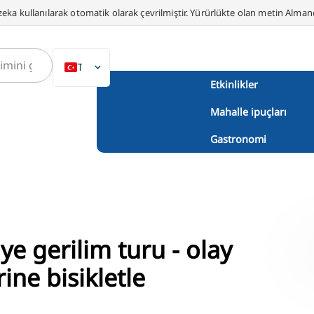
eka kullanılarak otomatik olarak çevrilmiştir. Yürürlükte olan metin Alma
TR
Etkinlikler
DE
Mahalle ipuçları
EN
NL
Gastronomi
PL
ES
IT
DA
ye gerilim turu - olay
SV
ine bisikletle
FR
PT