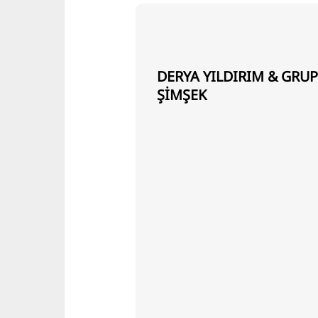
DERYA YILDIRIM & GRU
ŞİMŞEK
Lars Gerhardts
ı
esinde rehberli