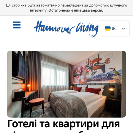
Ця сторінка була автоматично перекладена за допомогою штучного
інтелекту. Остаточною є німецька версія.
UK
DE
EN
NL
PL
ES
IT
DA
SV
FR
Готелі та квартири для
PT