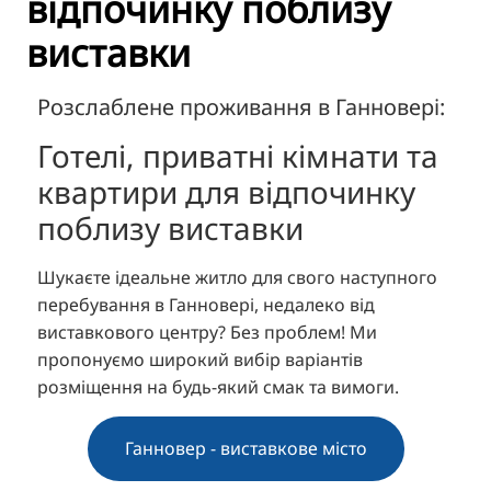
відпочинку поблизу
TR
виставки
RU
FI
Розслаблене проживання в Ганновері:
ZH
Готелі, приватні кімнати та
KO
квартири для відпочинку
JA
поблизу виставки
BG
Шукаєте ідеальне житло для свого наступного
перебування в Ганновері, недалеко від
виставкового центру? Без проблем! Ми
пропонуємо широкий вибір варіантів
розміщення на будь-який смак та вимоги.
Ганновер - виставкове місто