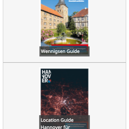
TR
RU
FI
ZH
KO
Wennigsen Guide
JA
BG
Location Guide
Hannover für