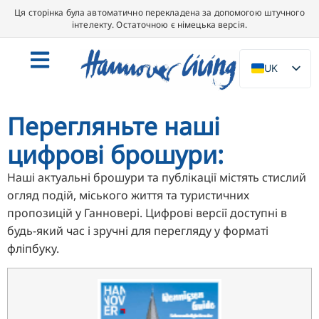
Ця сторінка була автоматично перекладена за допомогою штучного
інтелекту. Остаточною є німецька версія.
UK
DE
EN
Перегляньте наші
NL
цифрові брошури:
PL
Наші актуальні брошури та публікації містять стислий
ES
огляд подій, міського життя та туристичних
IT
пропозицій у Ганновері. Цифрові версії доступні в
будь-який час і зручні для перегляду у форматі
DA
фліпбуку.
SV
FR
PT