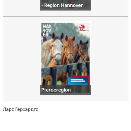
- Region Hannover
Pferderegion
Ларс Герхардтс