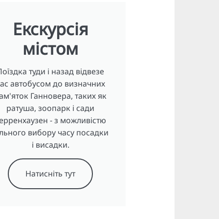
Екскурсія
містом
Поїздка туди і назад відвезе
ас автобусом до визначних
ам'яток Ганновера, таких як
ратуша, зоопарк і сади
ерренхаузен - з можливістю
ільного вибору часу посадки
і висадки.
Натисніть тут