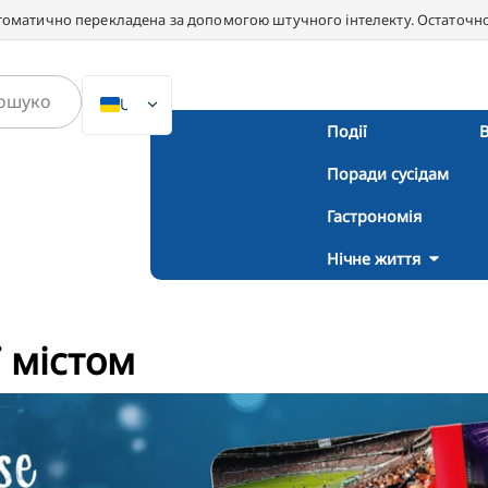
втоматично перекладена за допомогою штучного інтелекту. Остаточною
UK
Події
В
DE
Поради сусідам
EN
NL
Гастрономія
PL
Нічне життя
ES
IT
ї містом
DA
SV
FR
PT