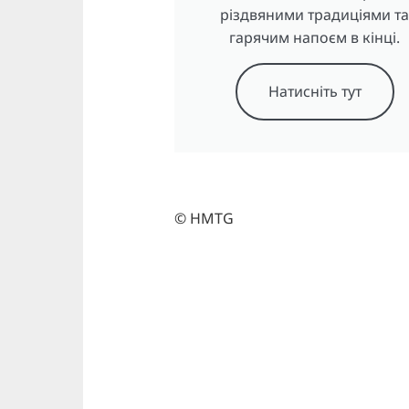
різдвяними традиціями т
гарячим напоєм в кінці.
Натисніть тут
© HMTG