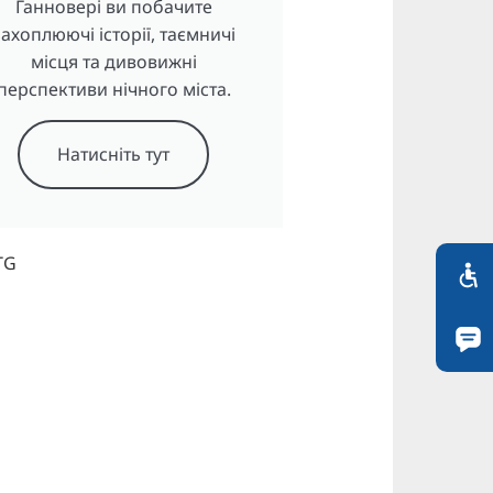
Ганновері ви побачите
захоплюючі історії, таємничі
місця та дивовижні
перспективи нічного міста.
Натисніть тут
TG