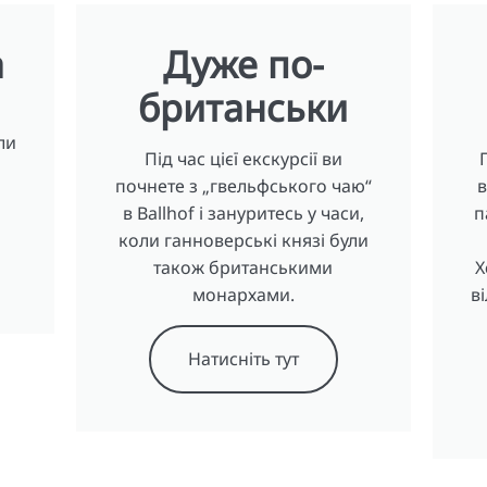
а
Дуже по-
британськи
ли
Під час цієї екскурсії ви
і
почнете з „гвельфського чаю“
в
в Ballhof і зануритесь у часи,
п
коли ганноверські князі були
також британськими
Х
монархами.
в
Натисніть тут