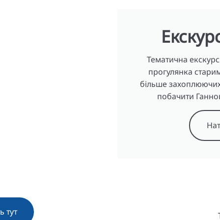
Екскурс
Тематична екскурсі
прогулянка старим 
більше захоплюючих 
побачити Ганнов
Нат
ь тут