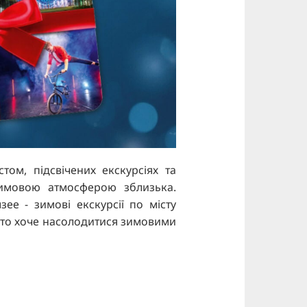
том, підсвічених екскурсіях та
зимовою атмосферою зблизька.
ее - зимові екскурсії по місту
х, хто хоче насолодитися зимовими