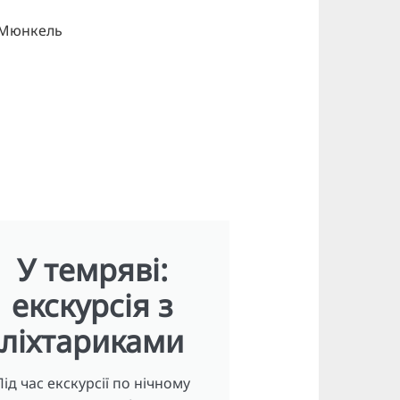
 Мюнкель
У темряві:
екскурсія з
ліхтариками
Під час екскурсії по нічному