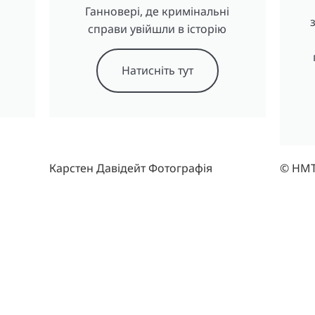
а
Ганновері, де кримінальні
справи увійшли в історію
Натисніть тут
Карстен Давідейт Фотографія
© HM