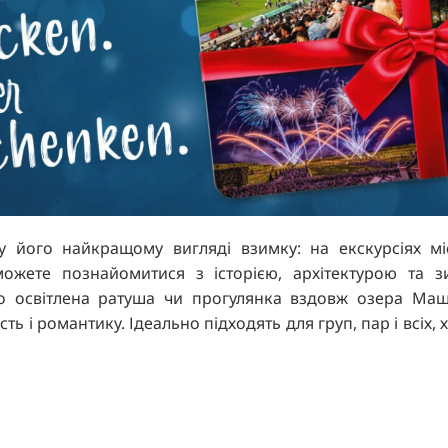
TR
RU
FI
ZH
KO
JA
BG
 його найкращому вигляді взимку: на екскурсіях міс
можете познайомитися з історією, архітектурою та 
во освітлена ратуша чи прогулянка вздовж озера Машз
сть і романтику. Ідеально підходять для груп, пар і всі