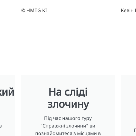
© HMTG KI
Кевін
кий
На сліді
злочину
Під час нашого туру
з
"Справжні злочини" ви
познайомитеся з місцями в