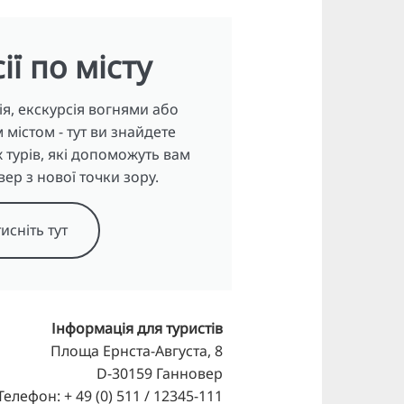
ії по місту
я, екскурсія вогнями або
містом - тут ви знайдете
турів, які допоможуть вам
ер з нової точки зору.
исніть тут
Інформація для туристів
Площа Ернста-Августа, 8
D-30159 Ганновер
Телефон: + 49 (0) 511 / 12345-111