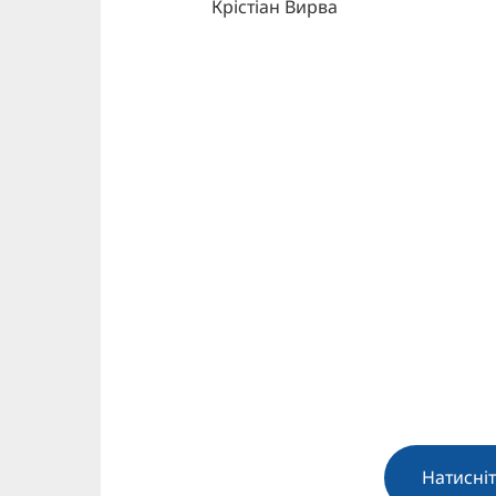
Крістіан Вирва
Натисніт