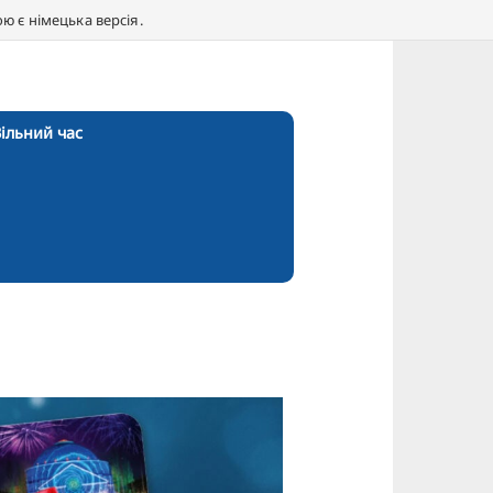
 є німецька версія.
ільний час