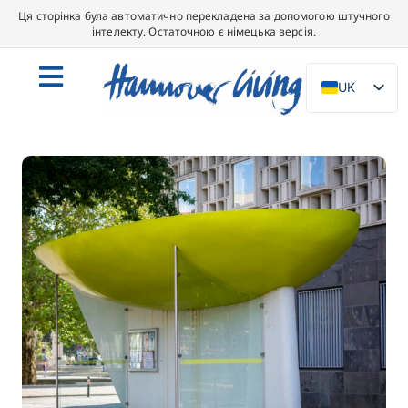
Ця сторінка була автоматично перекладена за допомогою штучного
інтелекту. Остаточною є німецька версія.
UK
DE
EN
NL
PL
ES
IT
DA
SV
FR
PT