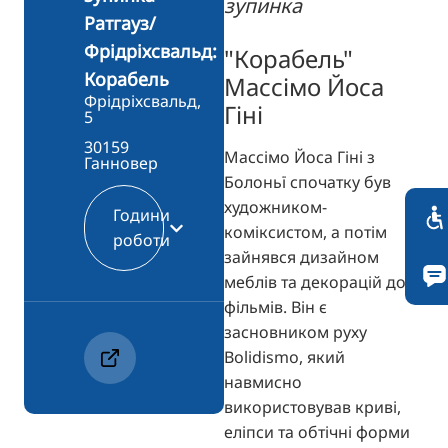
зупинка
Ратгауз/
Фрідріхсвальд:
"Корабель"
Корабель
Массімо Йоса
Фрідріхсвальд,
Гіні
5
30159
Массімо Йоса Гіні з
Ганновер
Болоньї спочатку був
художником-
Години
коміксистом, а потім
роботи
зайнявся дизайном
меблів та декорацій до
фільмів. Він є
засновником руху
Bolidismo, який
навмисно
використовував криві,
еліпси та обтічні форми