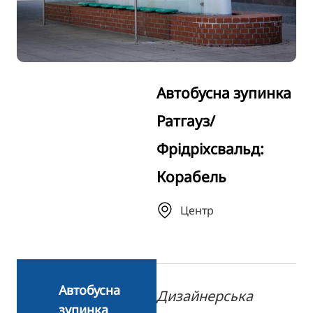
TR
RU
FI
ZH
Автобусна зупинка
KO
Ратгауз/
JA
Фрідріхсвальд:
BG
Корабель
Центр
Автобусна
Дизайнерська
зупинка