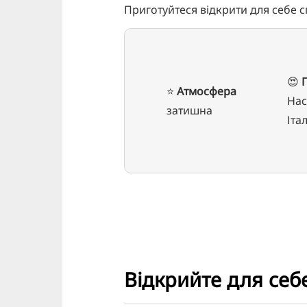
Приготуйтеся відкрити для себе сп
😍
⭐️
Атмосфера
Нас
затишна
Іта
Відкрийте для себ