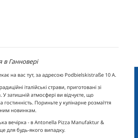
я в Ганновері
кає на вас тут, за адресою Podbielskistraße 10 A.
адиційні італійські страви, приготовані зі
в. У затишній атмосфері ви відчуєте, що
ла гостинність. Пориньте у кулінарне розмаїття
нним новинкам.
ка вечірка - в Antonella Pizza Manufaktur &
сце для будь-якого випадку.