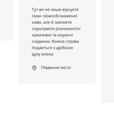
Тут ви не лише відчуєте
Тут
смак свіжообсмаженої
роз
кави, але й зможете
ви
скуштувати різноманітні
пр
креативні та корисні
рег
сніданки. Кожна страва
ви
подається з дрібкою
дод
духу алохи.
кла
кул
за
Південне місто
різ