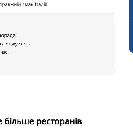
равжній смак Італії!
Порада
олоджуйтесь
лією
е більше ресторанів