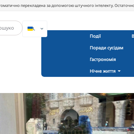
втоматично перекладена за допомогою штучного інтелекту. Остаточною
UK
Події
В
DE
Поради сусідам
EN
NL
Гастрономія
PL
Нічне життя
ES
IT
DA
SV
FR
PT