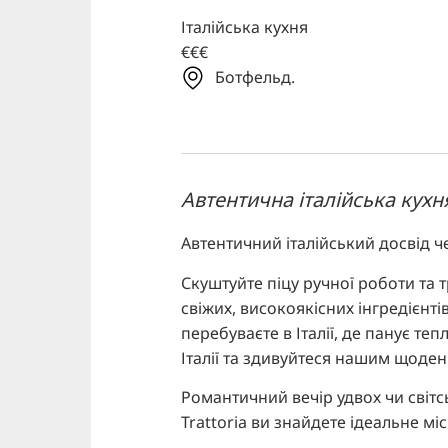
Італійська кухня
€€€
Ботфельд.
Автентична італійська кухн
Автентичний італійський досвід че
Скуштуйте піцу ручної роботи та тр
свіжих, високоякісних інгредієнті
перебуваєте в Італії, де панує теп
Італії та здивуйтеся нашим щоде
Романтичний вечір удвох чи світсь
Trattoria ви знайдете ідеальне мі