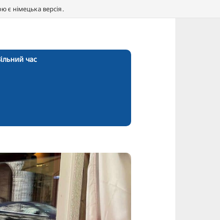
 є німецька версія.
ільний час