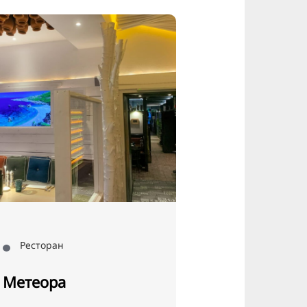
Ресторан
Регіон , Ресторан
теора
Berggasthaus
Niedersachse