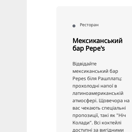
Ресторан
Мексиканський
бар Pepe's
Відвідайте
мексиканський бар
Pepes біля Рашплатц:
прохолодні напої в
латиноамериканській
атмосфері. Щовечора на
вас чекають спеціальні
пропозиції, такі як "Ніч
ад
Колади". Всі коктейлі
доступні за вигідними