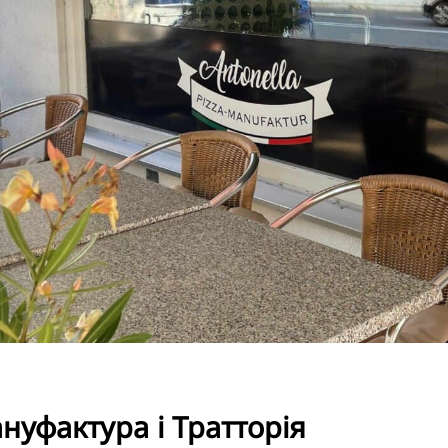
TR
RU
FI
ZH
KO
JA
BG
нуфактура і Тратторія