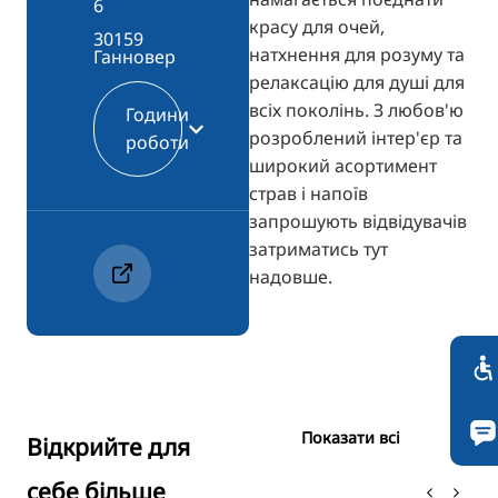
6
красу для очей,
30159
натхнення для розуму та
Ганновер
релаксацію для душі для
всіх поколінь. З любов'ю
Години
розроблений інтер'єр та
роботи
широкий асортимент
страв і напоїв
запрошують відвідувачів
затриматись тут
надовше.
Показати всі
Відкрийте для
себе більше