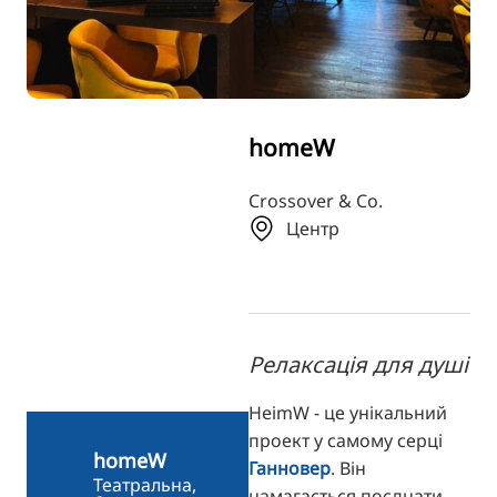
TR
RU
FI
ZH
homeW
KO
JA
Crossover & Co.
Центр
BG
Релаксація для душі
HeimW - це унікальний
проект у самому серці
homeW
Ганновер
. Він
Театральна,
намагається поєднати