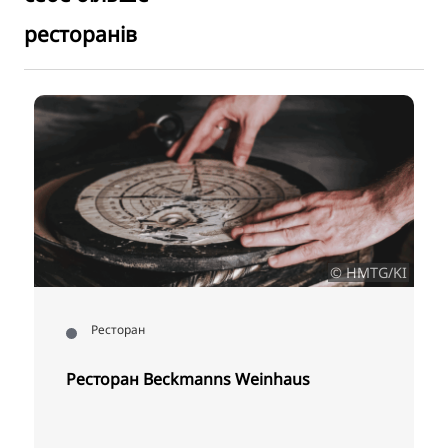
ресторанів
I
© HMTG/KI
Ресторан
Ресторан Beckmanns Weinhaus