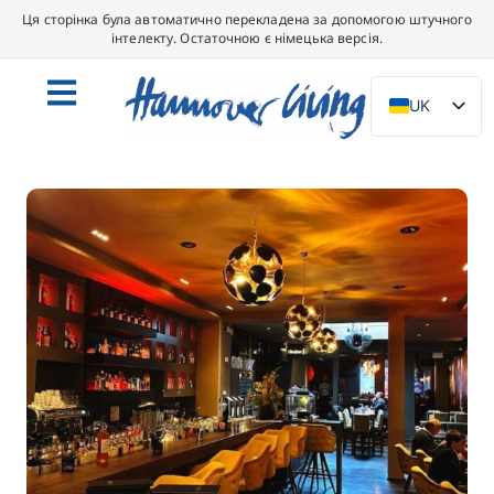
Ця сторінка була автоматично перекладена за допомогою штучного
інтелекту. Остаточною є німецька версія.
UK
DE
EN
NL
PL
ES
IT
DA
SV
FR
PT