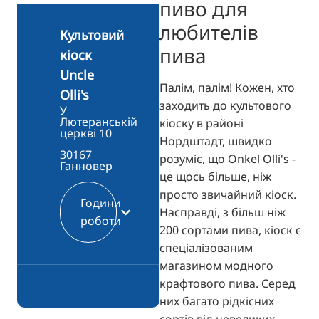
пиво для
TR
любителів
RU
Культовий
пива
кіоск
FI
Uncle
ZH
Палім, палім! Кожен, хто
Olli's
KO
заходить до культового
У
Лютеранській
кіоску в районі
JA
церкві 10
Нордштадт, швидко
BG
30167
розуміє, що Onkel Olli's -
Ганновер
це щось більше, ніж
просто звичайний кіоск.
Години
Насправді, з більш ніж
роботи
200 сортами пива, кіоск є
спеціалізованим
магазином модного
крафтового пива. Серед
них багато рідкісних
сортів від невеликих