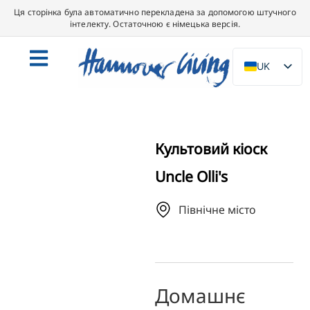
Ця сторінка була автоматично перекладена за допомогою штучного
інтелекту. Остаточною є німецька версія.
UK
DE
EN
NL
Культовий кіоск
PL
Uncle Olli's
ES
IT
Північне місто
DA
SV
FR
Домашнє
PT