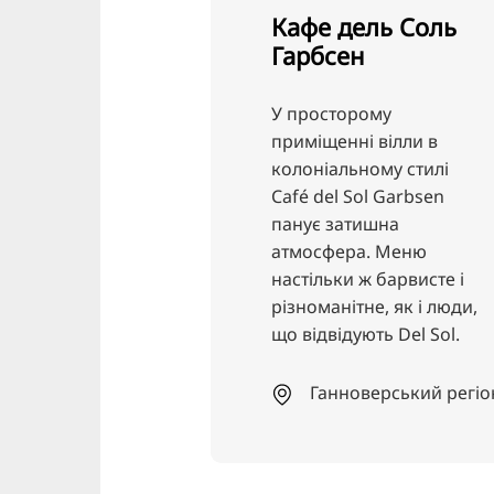
Кафе дель Соль
auntFranz
Гарбсен
tanteFranz - це
У просторому
кафе та стильни
приміщенні вілли в
самому центрі
колоніальному стилі
ганноверського
Café del Sol Garbsen
Нордштадт.
панує затишна
атмосфера. Меню
Північне мі
настільки ж барвисте і
різноманітне, як і люди,
що відвідують Del Sol.
Ганноверський регіон