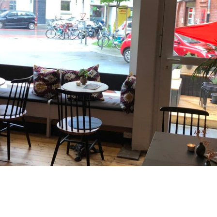
TR
RU
FI
ZH
KO
JA
BG