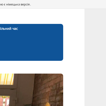
 є німецька версія.
ільний час