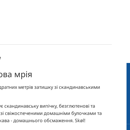
я
ова мрія
адратних метрів затишку зі скандинавськими
є скандинавську випічку, безглютенові та
ок зі свіжоспеченими домашніми булочками та
ава - домашнього обсмаження. Skøl!