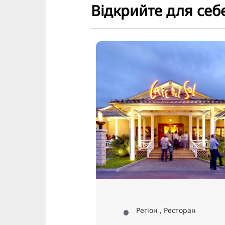
Відкрийте для себ
Крі
Регіон , Ресторан
Ресторан