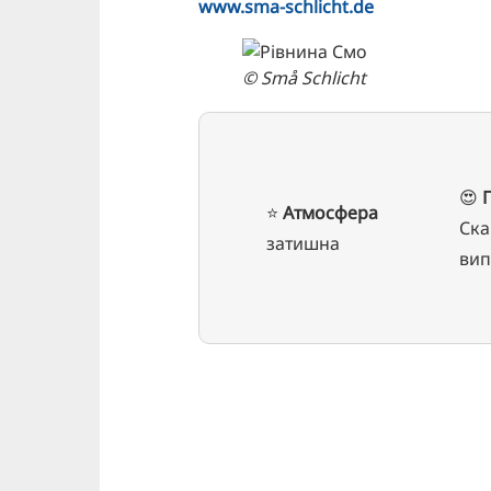
www.sma-schlicht.de
© Små Schlicht
😍
⭐️
Атмосфера
Ска
затишна
вип