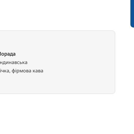
Порада
ндинавська
ічка, фірмова кава