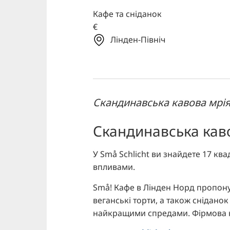
Кафе та сніданок
€
Лінден-Північ
Скандинавська кавова мрі
Скандинавська кав
У Små Schlicht ви знайдете 17 кв
впливами.
Små! Кафе в Лінден Норд пропону
веганські торти, а також снідан
найкращими спредами. Фірмова к