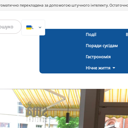
втоматично перекладена за допомогою штучного інтелекту. Остаточною
UK
Події
В
DE
Поради сусідам
EN
NL
Гастрономія
PL
Нічне життя
ES
IT
DA
SV
FR
PT