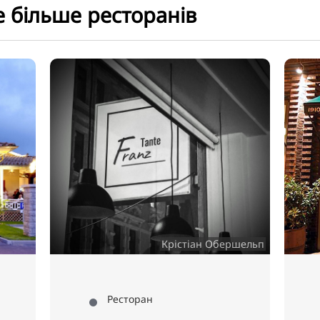
е більше ресторанів
стіан Обершельп
Ресторан