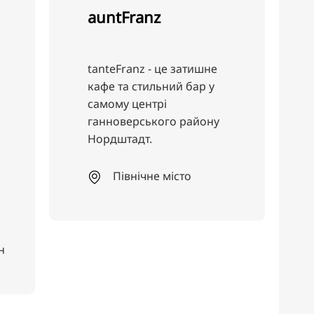
Хьогерс 1910
 затишне
У затишній атмосфері
й бар у
гості можуть
насолодитися свіжою
 району
регіональною кухнею,
класичними німецькими
рецептами, домашньою
випічкою та чудовою
сто
кавою. Скуштуйте
німецьку домашню
кухню в Högers
Hannover.
Південне місто