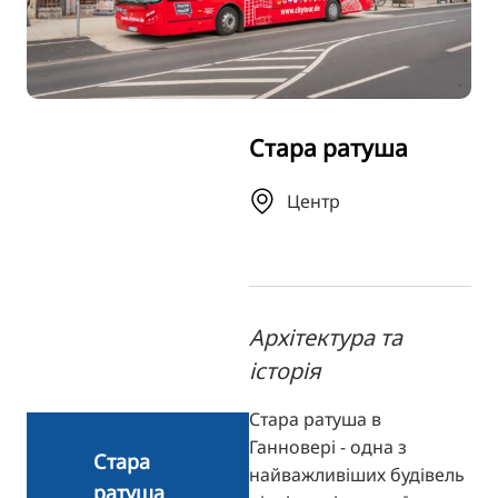
TR
RU
FI
ZH
Стара ратуша
KO
JA
Центр
BG
Архітектура та
історія
Стара ратуша в
Ганновері - одна з
Стара
найважливіших будівель
ратуша