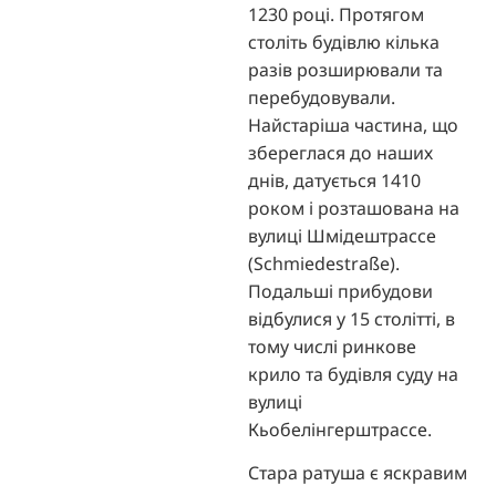
1230 році. Протягом
століть будівлю кілька
разів розширювали та
перебудовували.
Найстаріша частина, що
збереглася до наших
днів, датується 1410
роком і розташована на
вулиці Шмідештрассе
(Schmiedestraße).
Подальші прибудови
відбулися у 15 столітті, в
тому числі ринкове
крило та будівля суду на
вулиці
Кьобелінгерштрассе.
Стара ратуша є яскравим