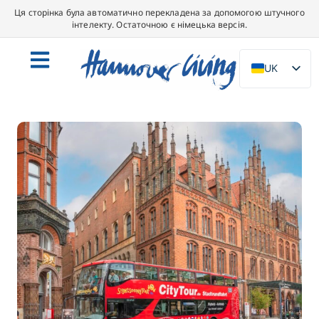
Ця сторінка була автоматично перекладена за допомогою штучного
інтелекту. Остаточною є німецька версія.
UK
DE
EN
NL
PL
ES
IT
DA
SV
FR
PT