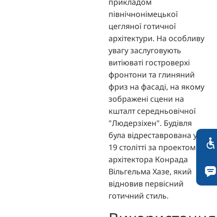
прикладом
північнонімецької
цегляної готичної
архітектури. На особливу
увагу заслуговують
витіюваті гостроверхі
фронтони та глиняний
фриз на фасаді, на якому
зображені сцени на
кшталт середньовічної
"Людерзіхен". Будівля
була відреставрована у
19 столітті за проектом
архітектора Конрада
Вільгельма Хазе, який
відновив первісний
готичний стиль.