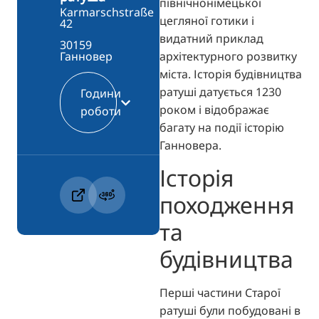
північнонімецької
Karmarschstraße
цегляної готики і
42
видатний приклад
30159
архітектурного розвитку
Ганновер
міста. Історія будівництва
ратуші датується 1230
Години
роком і відображає
роботи
багату на події історію
Ганновера.
Історія
походження
та
будівництва
Перші частини Старої
ратуші були побудовані в