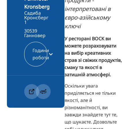
продукти -
Kronsberg
інтерпретовані в
Садиба
євро-азійському
Кронсберг
1
ключі
30539
Ганновер
У ресторані BOCK ви
можете розраховувати
Години
на вибір креативних
роботи
страв зі свіжих продуктів,
смаку та якості в
затишній атмосфері.
Оскільки увага
приділяється не тільки
якості, але й
різноманітності, ви
завжди знайдете тут те,
що шукаєте. Дозвольте
собі надихнутися