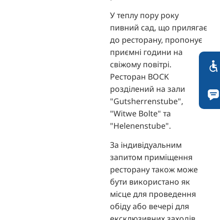
У теплу пору року
пивний сад, що прилягає
до ресторану, пропонує
приємні години на
свіжому повітрі.
Ресторан BOCK
розділений на зали
"Gutsherrenstube",
"Witwe Bolte" та
"Helenenstube".
За індивідуальним
запитом приміщення
ресторану також може
бути використано як
місце для проведення
обіду або вечері для
ексклюзивних заходів.