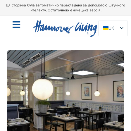
Ця сторінка була автоматично перекладена за допомогою штучного
інтелекту. Остаточною є німецька версія.
UK
DE
EN
NL
PL
ES
IT
DA
SV
FR
PT