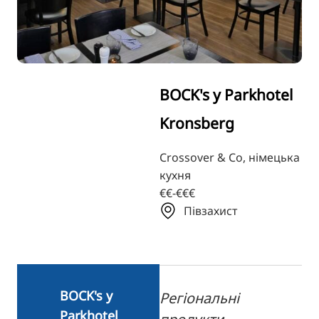
TR
RU
FI
ZH
BOCK's у Parkhotel
KO
Kronsberg
JA
BG
Crossover & Co, німецька
кухня
€€-€€€
Півзахист
BOCK's у
Регіональні
Parkhotel