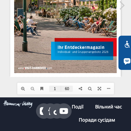
TR
RU
FI
ZH
KO
JA
BG
Події
Вільний час
Поради сусідам