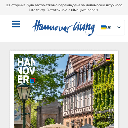
Ця сторінка була автоматично перекладена за допомогою штучного
інтелекту. Остаточною є німецька версія.
UK
DE
EN
NL
PL
ES
IT
DA
SV
FR
PT