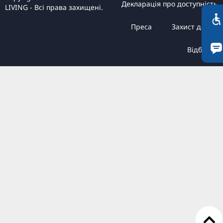
Декларація про доступність
TR
LIVING - Всі права захищені.
RU
Преса
Захист даних
FI
Відбиток
ZH
KO
JA
BG