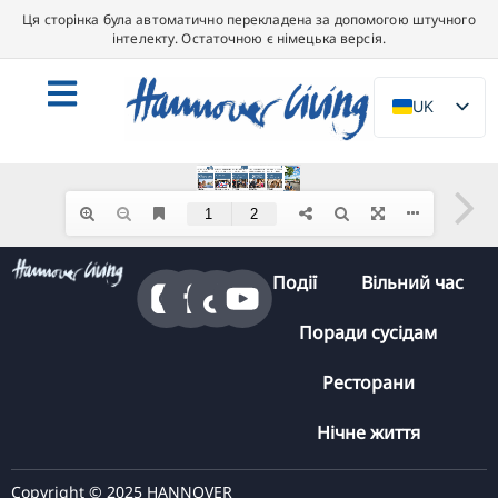
Ця сторінка була автоматично перекладена за допомогою штучного
інтелекту. Остаточною є німецька версія.
UK
DE
EN
NL
PL
Події
Вільний час
ES
IT
Поради сусідам
DA
Ресторани
SV
Нічне життя
FR
PT
Copyright © 2025 HANNOVER