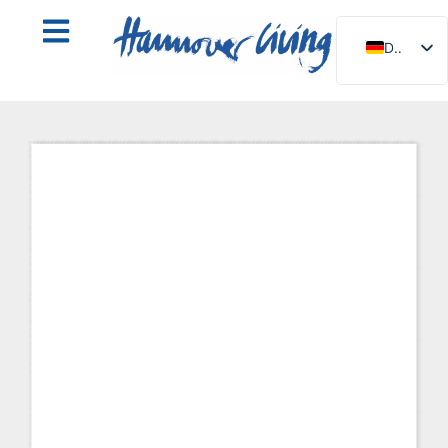
DE
EN
NL
PL
ES
IT
DA
SV
FR
PT
TR
RU