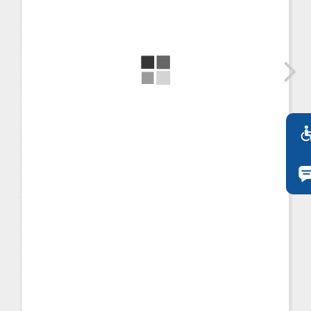
FI
ZH
KO
JA
UK
BG