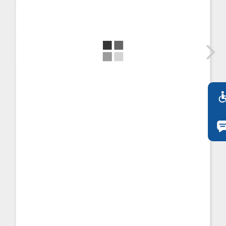
FI
ZH
KO
JA
UK
BG