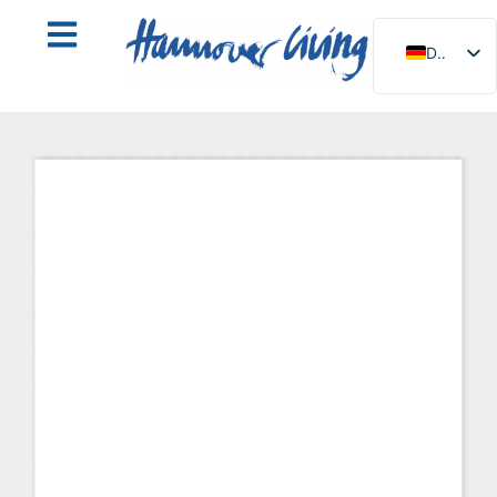
DE
EN
NL
PL
ES
IT
DA
SV
FR
PT
TR
RU