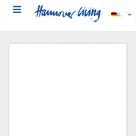
DE
EN
NL
PL
ES
IT
DA
SV
FR
PT
TR
RU