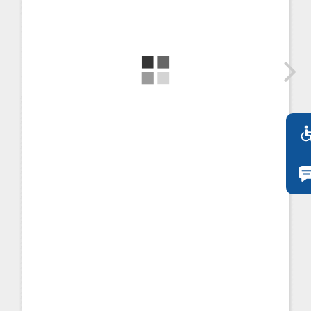
FI
ZH
KO
JA
UK
BG