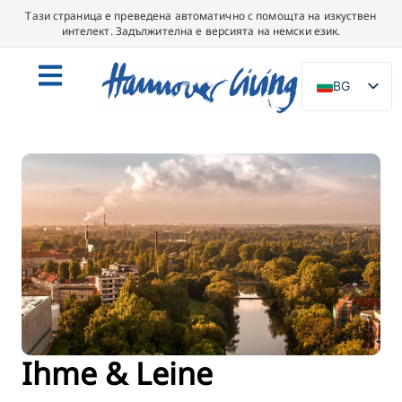
Тази страница е преведена автоматично с помощта на изкуствен
интелект. Задължителна е версията на немски език.
BG
DE
EN
NL
PL
ES
IT
DA
SV
FR
Ihme & Leine
PT