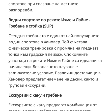
спортове при спазване на местните
разпоредби.
Водни спортове по реките Ихме и Лайне -
Гребане в стойка (SUP)
Стендъп гребането е един от най-популярните
водни спортове в Хановер. Той съчетава
физическа тренировка с промяна на гледната
точка към градския пейзаж. Спокойните
участъци на реките Ихме и Лайне са идеални за
начинаещи. Безопасното плуване е
задължително условие. Различни доставчици в
Хановер предлагат наемане на дъски, както и
групови екскурзии.
Екскурзии с кану и гребане
Екскурзиите с кану предлагат комбинация от
градски опит и наблюдение на природата.