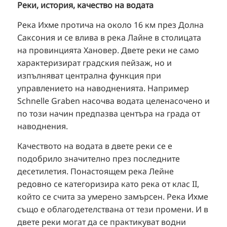
Реки, история, качество на водата
TR
RU
Река Ихме протича на около 16 км през Долна
Саксония и се влива в река Лайне в столицата
FI
на провинцията Хановер. Двете реки не само
ZH
характеризират градския пейзаж, но и
KO
изпълняват централна функция при
управлението на наводненията. Например
JA
Schnelle Graben насочва водата целенасочено и
UK
по този начин предпазва центъра на града от
наводнения.
Качеството на водата в двете реки се е
подобрило значително през последните
десетилетия. Понастоящем река Лейне
редовно се категоризира като река от клас II,
който се счита за умерено замърсен. Река Ихме
също е облагодетелствана от тези промени. И в
двете реки могат да се практикуват водни