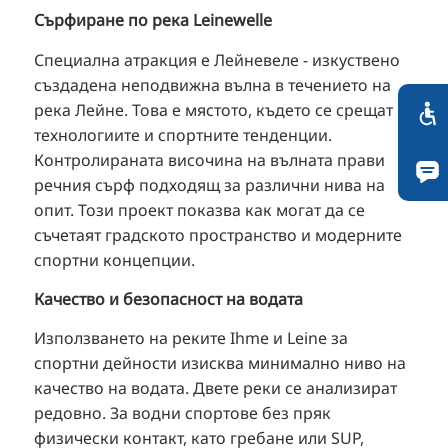
Сърфиране по река Leinewelle
Специална атракция е Лейневеле - изкуствено
създадена неподвижна вълна в течението на
река Лейне. Това е мястото, където се срещат
технологиите и спортните тенденции.
Контролираната височина на вълната прави
речния сърф подходящ за различни нива на
опит. Този проект показва как могат да се
съчетаят градското пространство и модерните
спортни концепции.
Качество и безопасност на водата
Използването на реките Ihme и Leine за
спортни дейности изисква минимално ниво на
качество на водата. Двете реки се анализират
редовно. За водни спортове без пряк
физически контакт, като гребане или SUP,