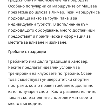
Особено популярни са маршрутите от Машзее
през Ихме до шлюза в Лимер. Тези маршрути са
подходящи както за групи, така и за
индивидуални туристи. В допълнение към
подходящото оборудване, много доставчици
предоставят и практическа информация за
местата за влизане и излизане.
Гребане с традиции
Гребането има дълга традиция в Хановер.
Реките предлагат идеални условия за
тренировки на клубовете по гребане. Освен
това съществуват университетски спортни
програми, които правят гребането достъпно
като популярен спорт. Както развлекателните,
така и състезателните спортове имат своето
място във водите.