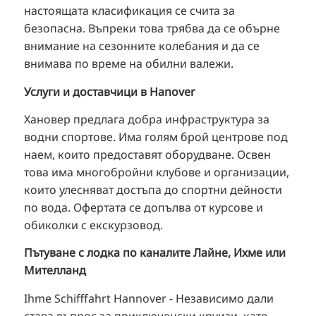
настоящата класификация се счита за
безопасна. Въпреки това трябва да се обърне
внимание на сезонните колебания и да се
внимава по време на обилни валежи.
Услуги и доставчици в Hanover
Хановер предлага добра инфраструктура за
водни спортове. Има голям брой центрове под
наем, които предоставят оборудване. Освен
това има многобройни клубове и организации,
които улесняват достъпа до спортни дейности
по вода. Офертата се допълва от курсове и
обиколки с екскурзовод.
Пътуване с лодка по каналите Лайне, Ихме или
Мителланд
Ihme Schifffahrt Hannover - Независимо дали
става въпрос за приключенски круизи, като